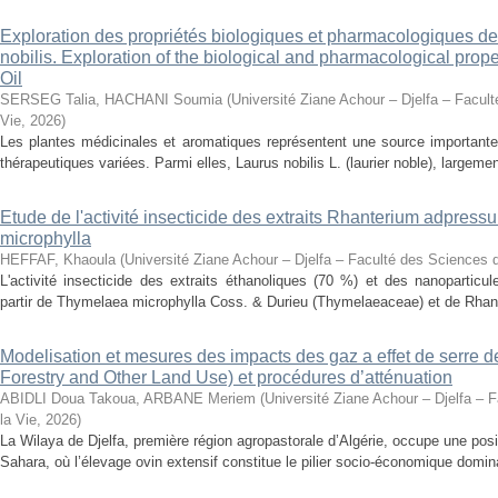
Exploration des propriétés biologiques et pharmacologiques de 
nobilis. Exploration of the biological and pharmacological prope
Oil
SERSEG Talia, HACHANI Soumia
(
Université Ziane Achour – Djelfa – Facult
Vie
,
2026
)
Les plantes médicinales et aromatiques représentent une source importante
thérapeutiques variées. Parmi elles, Laurus nobilis L. (laurier noble), largemen
Etude de l'activité insecticide des extraits Rhanterium adpres
microphylla
HEFFAF, Khaoula
(
Université Ziane Achour – Djelfa – Faculté des Sciences d
L'activité insecticide des extraits éthanoliques (70 %) et des nanoparticu
partir de Thymelaea microphylla Coss. & Durieu (Thymelaeaceae) et de Rhan
Modelisation et mesures des impacts des gaz a effet de serre 
Forestry and Other Land Use) et procédures d’atténuation
ABIDLI Doua Takoua, ARBANE Meriem
(
Université Ziane Achour – Djelfa – 
la Vie
,
2026
)
La Wilaya de Djelfa, première région agropastorale d’Algérie, occupe une positi
Sahara, où l’élevage ovin extensif constitue le pilier socio-économique domina