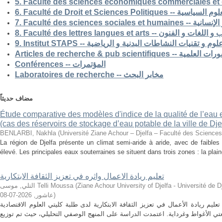
5. Faculté des sciences economiques commerciales et 
6. Faculté de Droit et Sciences Po
7. Faculté des science
8. Faculté des lettres langues et arts -- الفنون
9. Institut STAPS --  و تقنيات النشاطات البدنية و الرياضية
Articles de recherche & pub s
Conférences -- المؤتمرات
Laboratoires de recherche -- مخابر البحث
مضاف حديثاً
Étude comparative des modèles d'indice de la qualité de l’eau e
(cas des réservoirs de stockage d’eau potable de la ville de Dje
BENLARBI, Nakhla
(
Université Ziane Achour – Djelfa – Faculté des Sciences 
La région de Djelfa présente un climat semi-aride à aride, avec de faibles 
élevé. Les principales eaux souterraines se situent dans trois zones : la plain
تعليم ريادة الاعمال واثره في تعزيز الثقافة الابتكارية
التلي, موسى Telli Moussa
(
Ziane Achour University of Djelfa - Université de Djelfa - Ziane 
2026-07-08
,
عاشور
)
م ريادة الأعمال في تعزيز الثقافة الابتكارية لدى طلبة كليتي العلوم الاقتصادية