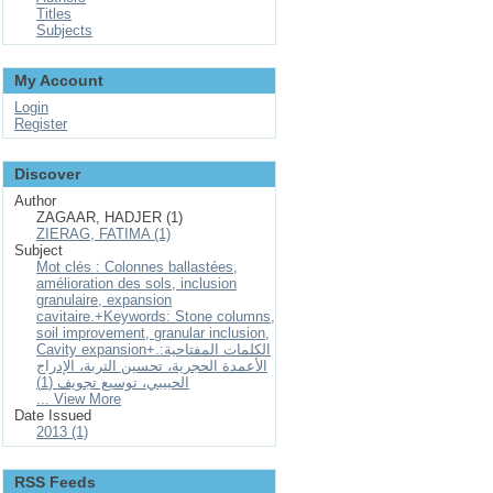
Titles
Subjects
My Account
Login
Register
Discover
Author
ZAGAAR, HADJER (1)
ZIERAG, FATIMA (1)
Subject
Mot clés : Colonnes ballastées,
amélioration des sols, inclusion
granulaire, expansion
cavitaire.+Keywords: Stone columns,
soil improvement, granular inclusion,
Cavity expansion+.الكلمات المفتاحیة:
الأعمدة الحجریة، تحسین التربة، الإدراج
الحبیبي، توسیع تجویف (1)
... View More
Date Issued
2013 (1)
RSS Feeds