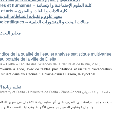
7. Faculté des sciences sociales et humaines -- كلية العلوم الإجتماعية و الإنسانية
8. Faculté des lettres langues et arts -- كلية الآداب و اللغات و الفنون
S -- معهد علوم و تقنيات النشاطات البدنية و الرياضية
Articles de recherche & pub scientifiques -- مقالات البحث و المنشورات العلمية
Laboratoires de recherche -- مخابر البحث
ice de la qualité de l’eau et analyse statistique multivariée
u potable de la ville de Djelfa
r – Djelfa – Faculté des Sciences de la Nature et de la Vie
,
2026
)
i-aride à aride, avec de faibles précipitations et un taux d'évaporation
situent dans trois zones : la plaine d'Ain Oussera, le synclinal ...
تعليم ريادة ا
ty of Djelfa - Université de Djelfa - Ziane Achour جامعة الجلفة - زيان
هدفت هذه الدراسة إلى التعرف على أثر تعليم ريادة الأعمال في تعزيز الثقافة 
والتجارية وعلوم التسيير بجامعتي الأغواط وغرداية. اعتمدت الدراسة على المنهج الوصفي التحليلي، حيث تم توزيع ...