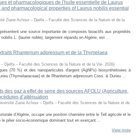
ues et pharmacologiques de l'huile essentielle de Laurus
al and pharmacological properties of Laurus nobilis essential
ité Ziane Achour – Djelfa – Faculté des Sciences de la Nature et de la
eprésentent une source importante de composés bioactifs aux propriétés
obilis L. (laurier noble), largement répandu en Algérie, est ...
 extraits Rhanterium adpressum et de la Thymelaea
 – Djelfa – Faculté des Sciences de la Nature et de la Vie
,
2026
)
oliques (70 %) et des nanoparticules d'argent (AgNPs) biosynthétisées à
urieu (Thymelaeaceae) et de Rhanterium adpressum Coss. & Durieu ...
s des gaz a effet de serre des sources AFOLU (Agriculture,
océdures d’atténuation
iversité Ziane Achour – Djelfa – Faculté des Sciences de la Nature et de
torale d’Algérie, occupe une position charnière entre le Tell agricole et le
e le pilier socio-économique dominant tout en exerçant ...
View more