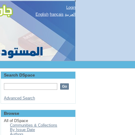
Login
English
français
العربية
Search DSpace
Advanced Search
Browse
All of DSpace
Communities & Collections
By Issue Date
Authors