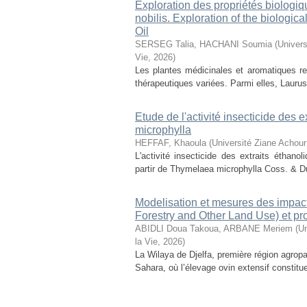
Exploration des propriétés biologiq
nobilis. Exploration of the biologic
Oil
SERSEG Talia, HACHANI Soumia
(
Univers
Vie
,
2026
)
Les plantes médicinales et aromatiques r
thérapeutiques variées. Parmi elles, Laurus n
Etude de l'activité insecticide des
microphylla
HEFFAF, Khaoula
(
Université Ziane Achour
L'activité insecticide des extraits éthan
partir de Thymelaea microphylla Coss. & D
Modelisation et mesures des impact
Forestry and Other Land Use) et pr
ABIDLI Doua Takoua, ARBANE Meriem
(
Un
la Vie
,
2026
)
La Wilaya de Djelfa, première région agropas
Sahara, où l’élevage ovin extensif constitu