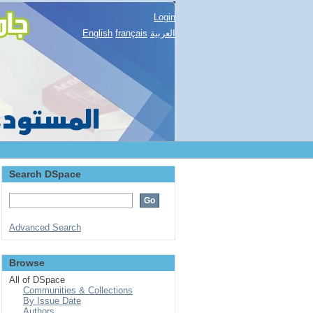
Login
English
français
العربية
Search DSpace
Advanced Search
Browse
All of DSpace
Communities & Collections
By Issue Date
Authors