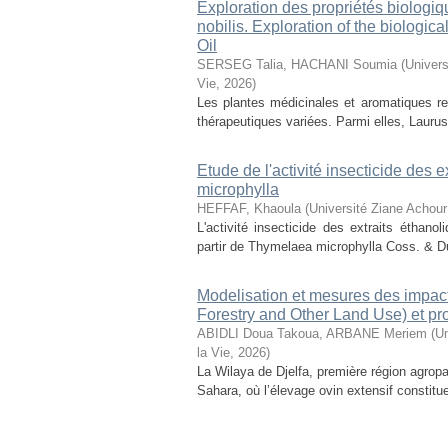
Exploration des propriétés biologiq
nobilis. Exploration of the biologic
Oil
SERSEG Talia, HACHANI Soumia
(
Univers
Vie
,
2026
)
Les plantes médicinales et aromatiques r
thérapeutiques variées. Parmi elles, Laurus n
Etude de l'activité insecticide des
microphylla
HEFFAF, Khaoula
(
Université Ziane Achour
L'activité insecticide des extraits éthan
partir de Thymelaea microphylla Coss. & D
Modelisation et mesures des impact
Forestry and Other Land Use) et pr
ABIDLI Doua Takoua, ARBANE Meriem
(
Un
la Vie
,
2026
)
La Wilaya de Djelfa, première région agropas
Sahara, où l’élevage ovin extensif constitu