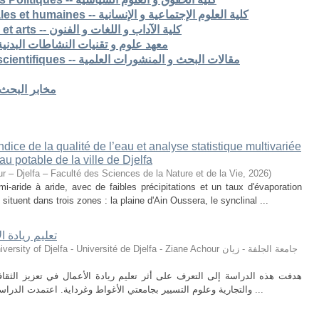
7. Faculté des sciences sociales et humaines -- كلية العلوم الإجتماعية و الإنسانية
8. Faculté des lettres langues et arts -- كلية الآداب و اللغات و الفنون
S -- معهد علوم و تقنيات النشاطات البدنية و الرياضية
Articles de recherche & pub scientifiques -- مقالات البحث و المنشورات العلمية
Laboratoires de recherche -- مخابر البحث
ice de la qualité de l’eau et analyse statistique multivariée
u potable de la ville de Djelfa
r – Djelfa – Faculté des Sciences de la Nature et de la Vie
,
2026
)
i-aride à aride, avec de faibles précipitations et un taux d'évaporation
situent dans trois zones : la plaine d'Ain Oussera, le synclinal ...
تعليم ريادة ا
ty of Djelfa - Université de Djelfa - Ziane Achour جامعة الجلفة - زيان
هدفت هذه الدراسة إلى التعرف على أثر تعليم ريادة الأعمال في تعزيز الثقافة 
والتجارية وعلوم التسيير بجامعتي الأغواط وغرداية. اعتمدت الدراسة على المنهج الوصفي التحليلي، حيث تم توزيع ...