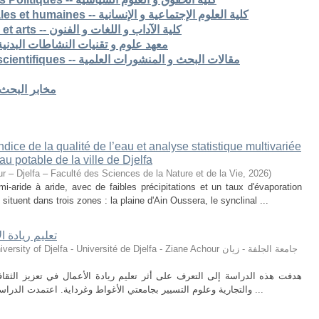
7. Faculté des sciences sociales et humaines -- كلية العلوم الإجتماعية و الإنسانية
8. Faculté des lettres langues et arts -- كلية الآداب و اللغات و الفنون
S -- معهد علوم و تقنيات النشاطات البدنية و الرياضية
Articles de recherche & pub scientifiques -- مقالات البحث و المنشورات العلمية
Laboratoires de recherche -- مخابر البحث
ice de la qualité de l’eau et analyse statistique multivariée
u potable de la ville de Djelfa
r – Djelfa – Faculté des Sciences de la Nature et de la Vie
,
2026
)
i-aride à aride, avec de faibles précipitations et un taux d'évaporation
situent dans trois zones : la plaine d'Ain Oussera, le synclinal ...
تعليم ريادة ا
ty of Djelfa - Université de Djelfa - Ziane Achour جامعة الجلفة - زيان
هدفت هذه الدراسة إلى التعرف على أثر تعليم ريادة الأعمال في تعزيز الثقافة 
والتجارية وعلوم التسيير بجامعتي الأغواط وغرداية. اعتمدت الدراسة على المنهج الوصفي التحليلي، حيث تم توزيع ...