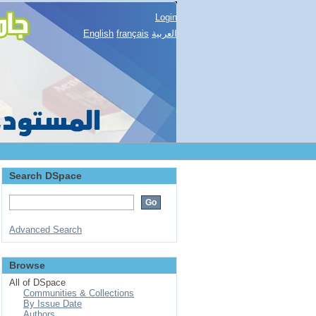
Login
English
français
العربية
Search DSpace
Advanced Search
Browse
All of DSpace
Communities & Collections
By Issue Date
Authors