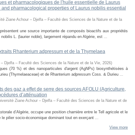
ues et pharmacologiques de l'huile essentielle de Laurus
al and pharmacological properties of Laurus nobilis essential
ité Ziane Achour – Djelfa – Faculté des Sciences de la Nature et de la
eprésentent une source importante de composés bioactifs aux propriétés
obilis L. (laurier noble), largement répandu en Algérie, est ...
 extraits Rhanterium adpressum et de la Thymelaea
 – Djelfa – Faculté des Sciences de la Nature et de la Vie
,
2026
)
oliques (70 %) et des nanoparticules d'argent (AgNPs) biosynthétisées à
urieu (Thymelaeaceae) et de Rhanterium adpressum Coss. & Durieu ...
s des gaz a effet de serre des sources AFOLU (Agriculture,
océdures d’atténuation
iversité Ziane Achour – Djelfa – Faculté des Sciences de la Nature et de
torale d’Algérie, occupe une position charnière entre le Tell agricole et le
e le pilier socio-économique dominant tout en exerçant ...
View more