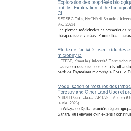
Exploration des propriétés biologiq
nobilis. Exploration of the biologic
Oil
SERSEG Talia, HACHANI Soumia
(
Univers
Vie
,
2026
)
Les plantes médicinales et aromatiques r
thérapeutiques variées. Parmi elles, Laurus n
Etude de l'activité insecticide des
microphylla
HEFFAF, Khaoula
(
Université Ziane Achour
L'activité insecticide des extraits éthan
partir de Thymelaea microphylla Coss. & D
Modelisation et mesures des impact
Forestry and Other Land Use) et pr
ABIDLI Doua Takoua, ARBANE Meriem
(
Un
la Vie
,
2026
)
La Wilaya de Djelfa, première région agropas
Sahara, où l’élevage ovin extensif constitu