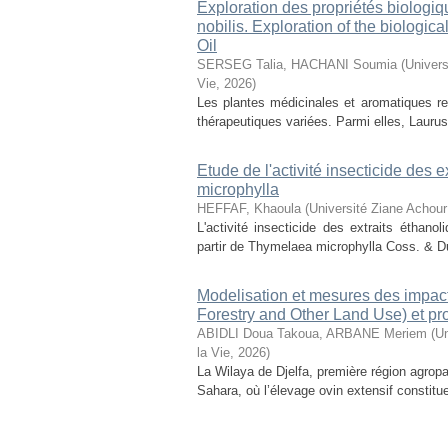
Exploration des propriétés biologiq
nobilis. Exploration of the biologic
Oil
SERSEG Talia, HACHANI Soumia
(
Univers
Vie
,
2026
)
Les plantes médicinales et aromatiques r
thérapeutiques variées. Parmi elles, Laurus n
Etude de l'activité insecticide des
microphylla
HEFFAF, Khaoula
(
Université Ziane Achour
L'activité insecticide des extraits éthan
partir de Thymelaea microphylla Coss. & D
Modelisation et mesures des impact
Forestry and Other Land Use) et pr
ABIDLI Doua Takoua, ARBANE Meriem
(
Un
la Vie
,
2026
)
La Wilaya de Djelfa, première région agropas
Sahara, où l’élevage ovin extensif constitu