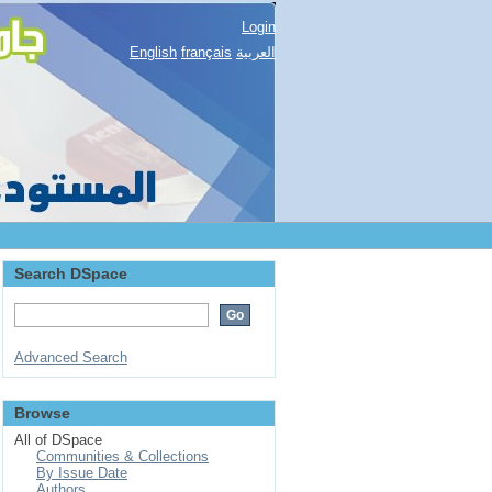
Login
English
français
العربية
Search DSpace
Advanced Search
Browse
All of DSpace
Communities & Collections
By Issue Date
Authors