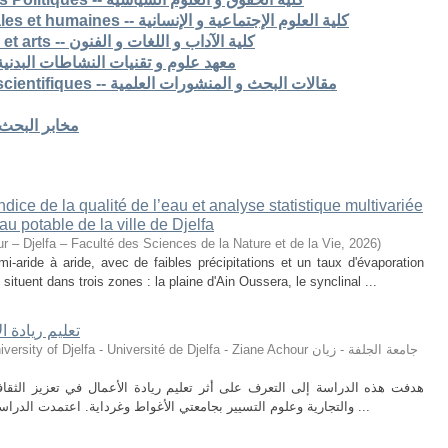
7. Faculté des sciences sociales et humaines -- كلية العلوم الإجتماعية و الإنسانية
8. Faculté des lettres langues et arts -- كلية الآداب و اللغات و الفنون
S -- معهد علوم و تقنيات النشاطات البدنية و الرياضية
Articles de recherche & pub scientifiques -- مقالات البحث و المنشورات العلمية
Laboratoires de recherche -- مخابر البحث
ice de la qualité de l’eau et analyse statistique multivariée
u potable de la ville de Djelfa
r – Djelfa – Faculté des Sciences de la Nature et de la Vie
,
2026
)
i-aride à aride, avec de faibles précipitations et un taux d'évaporation
situent dans trois zones : la plaine d'Ain Oussera, le synclinal ...
تعليم ريادة ا
ty of Djelfa - Université de Djelfa - Ziane Achour جامعة الجلفة - زيان
هدفت هذه الدراسة إلى التعرف على أثر تعليم ريادة الأعمال في تعزيز الثقافة 
والتجارية وعلوم التسيير بجامعتي الأغواط وغرداية. اعتمدت الدراسة على المنهج الوصفي التحليلي، حيث تم توزيع ...