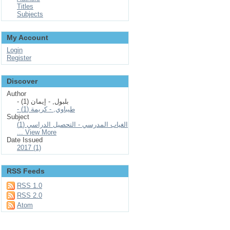
Titles
Subjects
My Account
Login
Register
Discover
Author
- بلبول, - إيمان (1)
- طيباوي, - كريمة (1)
Subject
الغياب المدرسي - التحصيل الدراسي (1)
... View More
Date Issued
2017 (1)
RSS Feeds
RSS 1.0
RSS 2.0
Atom