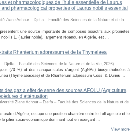
ues et pharmacologiques de l'huile essentielle de Laurus
al and pharmacological properties of Laurus nobilis essential
ité Ziane Achour – Djelfa – Faculté des Sciences de la Nature et de la
eprésentent une source importante de composés bioactifs aux propriétés
obilis L. (laurier noble), largement répandu en Algérie, est ...
 extraits Rhanterium adpressum et de la Thymelaea
 – Djelfa – Faculté des Sciences de la Nature et de la Vie
,
2026
)
oliques (70 %) et des nanoparticules d'argent (AgNPs) biosynthétisées à
urieu (Thymelaeaceae) et de Rhanterium adpressum Coss. & Durieu ...
s des gaz a effet de serre des sources AFOLU (Agriculture,
océdures d’atténuation
iversité Ziane Achour – Djelfa – Faculté des Sciences de la Nature et de
torale d’Algérie, occupe une position charnière entre le Tell agricole et le
e le pilier socio-économique dominant tout en exerçant ...
View more