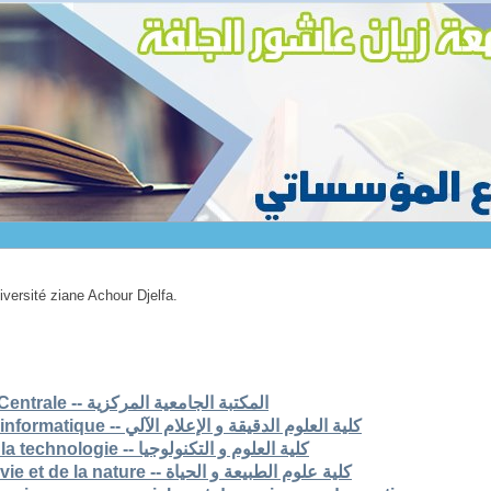
niversité ziane Achour Djelfa.
1. Bibliothèque Universitaire Centrale -- المكتبة الجامعية المركزية
2. Faculté des scs exactes et informatique -- كلية العلوم الدقيقة و الإعلام الآلي
3. Faculté des sciences et de la technologie -- كلية العلوم و التكنولوجيا
4. Faculté des sciences de la vie et de la nature -- كلية علوم الطبيعة و الحياة