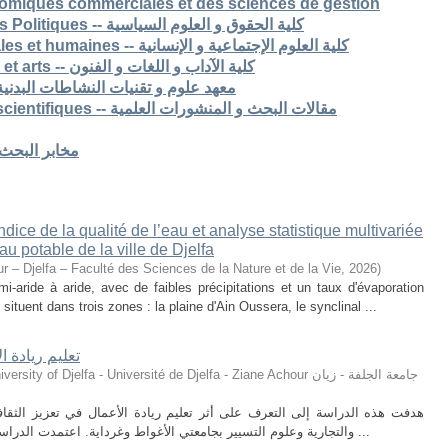
nomiques commerciales et des sciences de gestion
6. Faculté de Droit et Sciences Politiques -- كلية الحقوق و العلوم السياسية
7. Faculté des sciences sociales et humaines -- كلية العلوم الإجتماعية و الإنسانية
8. Faculté des lettres langues et arts -- كلية الآداب و اللغات و الفنون
S -- معهد علوم و تقنيات النشاطات البدنية و الرياضية
Articles de recherche & pub scientifiques -- مقالات البحث و المنشورات العلمية
Laboratoires de recherche -- مخابر البحث
ice de la qualité de l’eau et analyse statistique multivariée
u potable de la ville de Djelfa
r – Djelfa – Faculté des Sciences de la Nature et de la Vie
,
2026
)
i-aride à aride, avec de faibles précipitations et un taux d'évaporation
situent dans trois zones : la plaine d'Ain Oussera, le synclinal ...
فة الابتكارية
ty of Djelfa - Université de Djelfa - Ziane Achour جامعة الجلفة - زيان
يادة الأعمال في تعزيز الثقافة الابتكارية لدى طلبة كليتي العلوم الاقتصادية
والتجارية وعلوم التسيير بجامعتي الأغواط وغرداية. اعتمدت الدراسة على المنهج الوصفي التحليلي، حيث تم توزيع ...