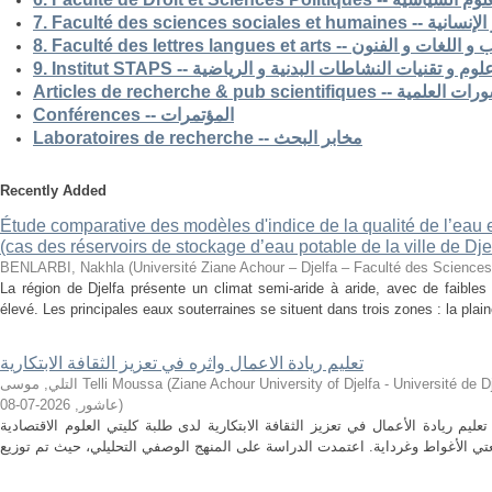
7. Faculté des science
8. Faculté des lettres langues et arts -- الفنون
9. Institut STAPS --  و تقنيات النشاطات البدنية و الرياضية
Articles de recherche & pub s
Conférences -- المؤتمرات
Laboratoires de recherche -- مخابر البحث
Recently Added
Étude comparative des modèles d'indice de la qualité de l’eau e
(cas des réservoirs de stockage d’eau potable de la ville de Dje
BENLARBI, Nakhla
(
Université Ziane Achour – Djelfa – Faculté des Sciences 
La région de Djelfa présente un climat semi-aride à aride, avec de faibles 
élevé. Les principales eaux souterraines se situent dans trois zones : la plain
تعليم ريادة الاعمال واثره في تعزيز الثقافة الابتكارية
التلي, موسى Telli Moussa
(
Ziane Achour University of Djelfa - Université de Djelfa - Ziane 
2026-07-08
,
عاشور
)
م ريادة الأعمال في تعزيز الثقافة الابتكارية لدى طلبة كليتي العلوم الاقتصادية