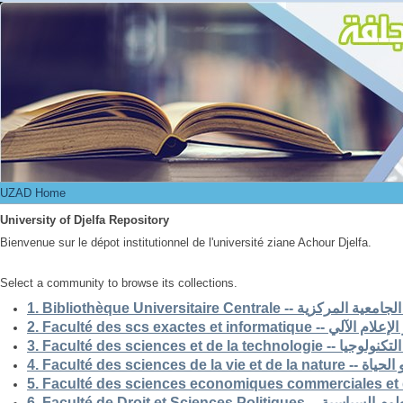
UZAD Home
UZAD Home
University of Djelfa Repository
Bienvenue sur le dépot institutionnel de l'université ziane Achour Djelfa.
Select a community to browse its collections.
1. Bibliothèque Universitaire Centrale -- ركزية
2. Faculté des scs exactes et i
3. Faculté des sciences et de la 
4. Faculté des scienc
5. Faculté des sciences economiques commerciales et 
6. Faculté de Droit et Sciences Po