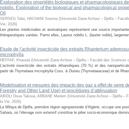
Exploration des propriétés biologiques et pharmacologiques de 
nobilis. Exploration of the biological and pharmacological prope
Oil
SERSEG Talia, HACHANI Soumia
(
Université Ziane Achour – Djelfa – Facult
Vie
,
2026
)
Les plantes médicinales et aromatiques représentent une source importante
thérapeutiques variées. Parmi elles, Laurus nobilis L. (laurier noble), largemen
Etude de l'activité insecticide des extraits Rhanterium adpres
microphylla
HEFFAF, Khaoula
(
Université Ziane Achour – Djelfa – Faculté des Sciences d
L'activité insecticide des extraits éthanoliques (70 %) et des nanoparticu
partir de Thymelaea microphylla Coss. & Durieu (Thymelaeaceae) et de Rhan
Modelisation et mesures des impacts des gaz a effet de serre 
Forestry and Other Land Use) et procédures d’atténuation
ABIDLI Doua Takoua, ARBANE Meriem
(
Université Ziane Achour – Djelfa – 
la Vie
,
2026
)
La Wilaya de Djelfa, première région agropastorale d’Algérie, occupe une positi
Sahara, où l’élevage ovin extensif constitue le pilier socio-économique domina