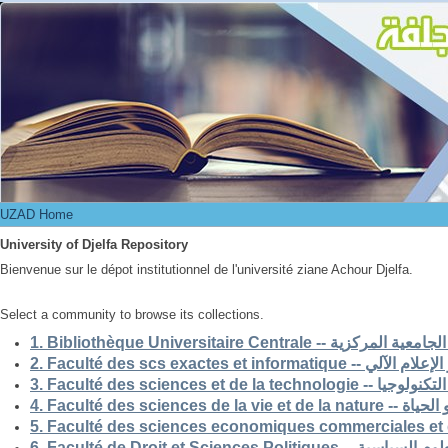
UZAD Home
UZAD Home
University of Djelfa Repository
Bienvenue sur le dépot institutionnel de l'université ziane Achour Djelfa.
Select a community to browse its collections.
1. Bibliothèque Universitaire Centrale -- ركزية
2. Faculté des scs exactes et i
3. Faculté des sciences et de la 
4. Faculté des scienc
5. Faculté des sciences economiques commerciales et 
6. Faculté de Droit et Sciences Po