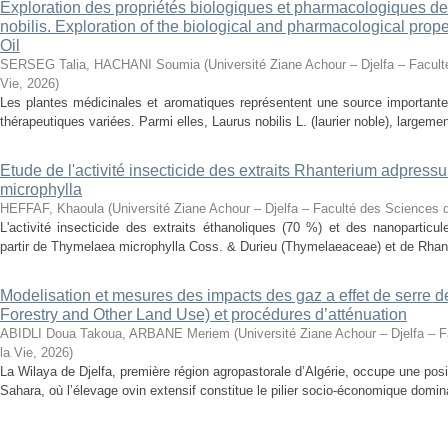
Exploration des propriétés biologiques et pharmacologiques de 
nobilis. Exploration of the biological and pharmacological prope
Oil
SERSEG Talia, HACHANI Soumia
(
Université Ziane Achour – Djelfa – Facult
Vie
,
2026
)
Les plantes médicinales et aromatiques représentent une source importante
thérapeutiques variées. Parmi elles, Laurus nobilis L. (laurier noble), largemen
Etude de l'activité insecticide des extraits Rhanterium adpres
microphylla
HEFFAF, Khaoula
(
Université Ziane Achour – Djelfa – Faculté des Sciences d
L'activité insecticide des extraits éthanoliques (70 %) et des nanoparticu
partir de Thymelaea microphylla Coss. & Durieu (Thymelaeaceae) et de Rhan
Modelisation et mesures des impacts des gaz a effet de serre 
Forestry and Other Land Use) et procédures d’atténuation
ABIDLI Doua Takoua, ARBANE Meriem
(
Université Ziane Achour – Djelfa – 
la Vie
,
2026
)
La Wilaya de Djelfa, première région agropastorale d’Algérie, occupe une positi
Sahara, où l’élevage ovin extensif constitue le pilier socio-économique domina