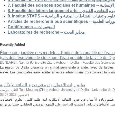
7. Faculté des science
8. Faculté des lettres langues et arts -- الفنون
9. Institut STAPS --  و تقنيات النشاطات البدنية و الرياضية
Articles de recherche & pub s
Conférences -- المؤتمرات
Laboratoires de recherche -- مخابر البحث
Recently Added
Étude comparative des modèles d'indice de la qualité de l’eau e
(cas des réservoirs de stockage d’eau potable de la ville de Dje
BENLARBI, Nakhla
(
Université Ziane Achour – Djelfa – Faculté des Sciences 
La région de Djelfa présente un climat semi-aride à aride, avec de faibles 
élevé. Les principales eaux souterraines se situent dans trois zones : la plain
تعليم ريادة الاعمال واثره في تعزيز الثقافة الابتكارية
التلي, موسى Telli Moussa
(
Ziane Achour University of Djelfa - Université de Djelfa - Ziane 
2026-07-08
,
عاشور
)
م ريادة الأعمال في تعزيز الثقافة الابتكارية لدى طلبة كليتي العلوم الاقتصادية