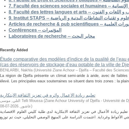
7. Faculté des science
8. Faculté des lettres langues et arts -- الفنون
9. Institut STAPS --  و تقنيات النشاطات البدنية و الرياضية
Articles de recherche & pub s
Conférences -- المؤتمرات
Laboratoires de recherche -- مخابر البحث
Recently Added
Étude comparative des modèles d'indice de la qualité de l’eau e
(cas des réservoirs de stockage d’eau potable de la ville de Dje
BENLARBI, Nakhla
(
Université Ziane Achour – Djelfa – Faculté des Sciences 
La région de Djelfa présente un climat semi-aride à aride, avec de faibles 
élevé. Les principales eaux souterraines se situent dans trois zones : la plain
تعليم ريادة الاعمال واثره في تعزيز الثقافة الابتكارية
التلي, موسى Telli Moussa
(
Ziane Achour University of Djelfa - Université de Djelfa - Ziane 
2026-07-08
,
عاشور
)
م ريادة الأعمال في تعزيز الثقافة الابتكارية لدى طلبة كليتي العلوم الاقتصادية