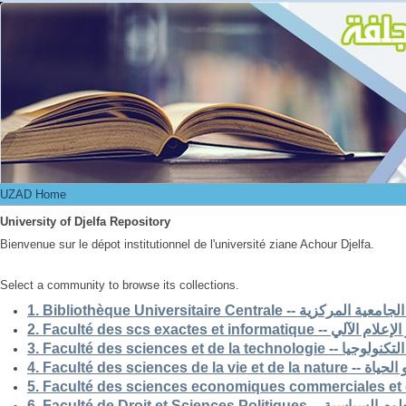
UZAD Home
UZAD Home
University of Djelfa Repository
Bienvenue sur le dépot institutionnel de l'université ziane Achour Djelfa.
Select a community to browse its collections.
1. Bibliothèque Universitaire Centrale -- ركزية
2. Faculté des scs exactes et i
3. Faculté des sciences et de la 
4. Faculté des scienc
5. Faculté des sciences economiques commerciales et 
6. Faculté de Droit et Sciences Po