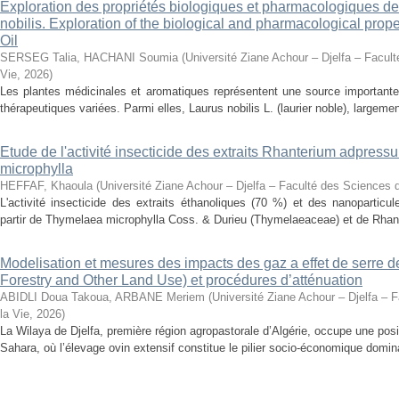
Exploration des propriétés biologiques et pharmacologiques de 
nobilis. Exploration of the biological and pharmacological prope
Oil
SERSEG Talia, HACHANI Soumia
(
Université Ziane Achour – Djelfa – Facult
Vie
,
2026
)
Les plantes médicinales et aromatiques représentent une source importante
thérapeutiques variées. Parmi elles, Laurus nobilis L. (laurier noble), largemen
Etude de l'activité insecticide des extraits Rhanterium adpres
microphylla
HEFFAF, Khaoula
(
Université Ziane Achour – Djelfa – Faculté des Sciences d
L'activité insecticide des extraits éthanoliques (70 %) et des nanoparticu
partir de Thymelaea microphylla Coss. & Durieu (Thymelaeaceae) et de Rhan
Modelisation et mesures des impacts des gaz a effet de serre 
Forestry and Other Land Use) et procédures d’atténuation
ABIDLI Doua Takoua, ARBANE Meriem
(
Université Ziane Achour – Djelfa – 
la Vie
,
2026
)
La Wilaya de Djelfa, première région agropastorale d’Algérie, occupe une positi
Sahara, où l’élevage ovin extensif constitue le pilier socio-économique domina