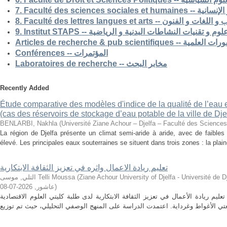
7. Faculté des science
8. Faculté des lettres langues et arts -- الفنون
9. Institut STAPS --  و تقنيات النشاطات البدنية و الرياضية
Articles de recherche & pub s
Conférences -- المؤتمرات
Laboratoires de recherche -- مخابر البحث
Recently Added
Étude comparative des modèles d'indice de la qualité de l’eau e
(cas des réservoirs de stockage d’eau potable de la ville de Dje
BENLARBI, Nakhla
(
Université Ziane Achour – Djelfa – Faculté des Sciences 
La région de Djelfa présente un climat semi-aride à aride, avec de faibles 
élevé. Les principales eaux souterraines se situent dans trois zones : la plain
تعليم ريادة الاعمال واثره في تعزيز الثقافة الابتكارية
التلي, موسى Telli Moussa
(
Ziane Achour University of Djelfa - Université de Djelfa - Ziane 
2026-07-08
,
عاشور
)
م ريادة الأعمال في تعزيز الثقافة الابتكارية لدى طلبة كليتي العلوم الاقتصادية