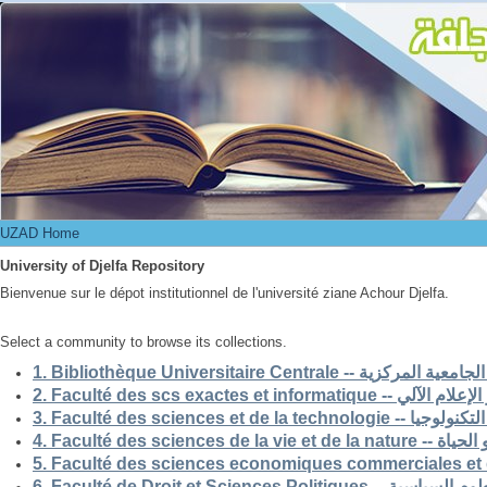
UZAD Home
UZAD Home
University of Djelfa Repository
Bienvenue sur le dépot institutionnel de l'université ziane Achour Djelfa.
Select a community to browse its collections.
1. Bibliothèque Universitaire Centrale -- ركزية
2. Faculté des scs exactes et i
3. Faculté des sciences et de la 
4. Faculté des scienc
5. Faculté des sciences economiques commerciales et 
6. Faculté de Droit et Sciences Po