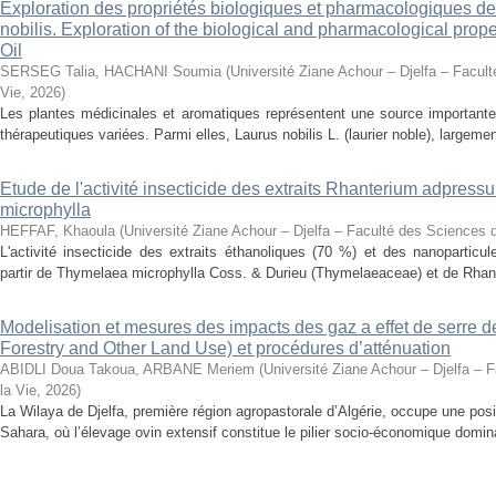
Exploration des propriétés biologiques et pharmacologiques de 
nobilis. Exploration of the biological and pharmacological prope
Oil
SERSEG Talia, HACHANI Soumia
(
Université Ziane Achour – Djelfa – Facult
Vie
,
2026
)
Les plantes médicinales et aromatiques représentent une source importante
thérapeutiques variées. Parmi elles, Laurus nobilis L. (laurier noble), largemen
Etude de l'activité insecticide des extraits Rhanterium adpres
microphylla
HEFFAF, Khaoula
(
Université Ziane Achour – Djelfa – Faculté des Sciences d
L'activité insecticide des extraits éthanoliques (70 %) et des nanoparticu
partir de Thymelaea microphylla Coss. & Durieu (Thymelaeaceae) et de Rhan
Modelisation et mesures des impacts des gaz a effet de serre 
Forestry and Other Land Use) et procédures d’atténuation
ABIDLI Doua Takoua, ARBANE Meriem
(
Université Ziane Achour – Djelfa – 
la Vie
,
2026
)
La Wilaya de Djelfa, première région agropastorale d’Algérie, occupe une positi
Sahara, où l’élevage ovin extensif constitue le pilier socio-économique domina