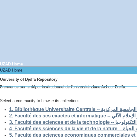
UZAD Home
UZAD Home
University of Djelfa Repository
Bienvenue sur le dépot institutionnel de l'université ziane Achour Djelfa.
Select a community to browse its collections.
1. Bibliothèque Universitaire Centrale -- ركزية
2. Faculté des scs exactes et i
3. Faculté des sciences et de la 
4. Faculté des scienc
5. Faculté des sciences economiques commerciales et 