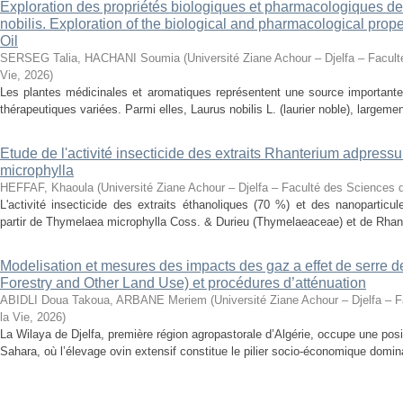
Exploration des propriétés biologiques et pharmacologiques de 
nobilis. Exploration of the biological and pharmacological prope
Oil
SERSEG Talia, HACHANI Soumia
(
Université Ziane Achour – Djelfa – Facult
Vie
,
2026
)
Les plantes médicinales et aromatiques représentent une source importante
thérapeutiques variées. Parmi elles, Laurus nobilis L. (laurier noble), largemen
Etude de l'activité insecticide des extraits Rhanterium adpres
microphylla
HEFFAF, Khaoula
(
Université Ziane Achour – Djelfa – Faculté des Sciences d
L'activité insecticide des extraits éthanoliques (70 %) et des nanoparticu
partir de Thymelaea microphylla Coss. & Durieu (Thymelaeaceae) et de Rhan
Modelisation et mesures des impacts des gaz a effet de serre 
Forestry and Other Land Use) et procédures d’atténuation
ABIDLI Doua Takoua, ARBANE Meriem
(
Université Ziane Achour – Djelfa – 
la Vie
,
2026
)
La Wilaya de Djelfa, première région agropastorale d’Algérie, occupe une positi
Sahara, où l’élevage ovin extensif constitue le pilier socio-économique domina