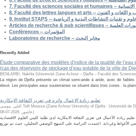
7. Faculté des science
8. Faculté des lettres langues et arts -- الفنون
9. Institut STAPS --  و تقنيات النشاطات البدنية و الرياضية
Articles de recherche & pub s
Conférences -- المؤتمرات
Laboratoires de recherche -- مخابر البحث
Recently Added
Étude comparative des modèles d'indice de la qualité de l’eau e
(cas des réservoirs de stockage d’eau potable de la ville de Dje
BENLARBI, Nakhla
(
Université Ziane Achour – Djelfa – Faculté des Sciences 
La région de Djelfa présente un climat semi-aride à aride, avec de faibles 
élevé. Les principales eaux souterraines se situent dans trois zones : la plain
تعليم ريادة الاعمال واثره في تعزيز الثقافة الابتكارية
التلي, موسى Telli Moussa
(
Ziane Achour University of Djelfa - Université de Djelfa - Ziane 
2026-07-08
,
عاشور
)
م ريادة الأعمال في تعزيز الثقافة الابتكارية لدى طلبة كليتي العلوم الاقتصادية