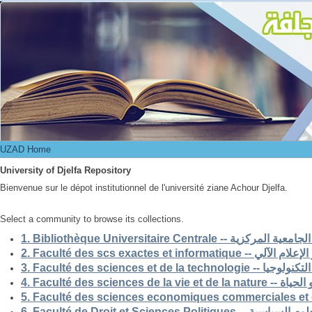
UZAD Home
UZAD Home
University of Djelfa Repository
Bienvenue sur le dépot institutionnel de l'université ziane Achour Djelfa.
Select a community to browse its collections.
1. Bibliothèque Universitaire Centrale -- ركزية
2. Faculté des scs exactes et i
3. Faculté des sciences et de la 
4. Faculté des scienc
5. Faculté des sciences economiques commerciales et 
6. Faculté de Droit et Sciences Po