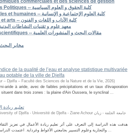
nomiques commerciales et des sciences de gestion
6. Faculté de Droit et Sciences Politiques -- كلية الحقوق و العلوم السياسية
7. Faculté des sciences sociales et humaines -- كلية العلوم الإجتماعية و الإنسانية
8. Faculté des lettres langues et arts -- كلية الآداب و اللغات و الفنون
S -- معهد علوم و تقنيات النشاطات البدنية و الرياضية
Articles de recherche & pub scientifiques -- مقالات البحث و المنشورات العلمية
Laboratoires de recherche -- مخابر البحث
ice de la qualité de l’eau et analyse statistique multivariée
u potable de la ville de Djelfa
r – Djelfa – Faculté des Sciences de la Nature et de la Vie
,
2026
)
i-aride à aride, avec de faibles précipitations et un taux d'évaporation
situent dans trois zones : la plaine d'Ain Oussera, le synclinal ...
تعليم ريادة ا
ty of Djelfa - Université de Djelfa - Ziane Achour جامعة الجلفة - زيان
هدفت هذه الدراسة إلى التعرف على أثر تعليم ريادة الأعمال في تعزيز الثقافة 
والتجارية وعلوم التسيير بجامعتي الأغواط وغرداية. اعتمدت الدراسة على المنهج الوصفي التحليلي، حيث تم توزيع ...