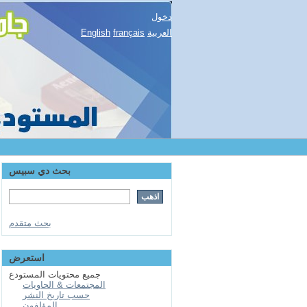
دخول
English
français
العربية
بحث دي سبيس
بحث متقدم
استعرض
جميع محتويات المستودع
المجتمعات & الحاويات
حسب تاريخ النشر
المؤلفون