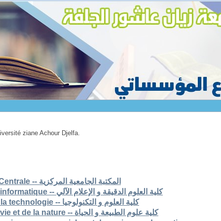
niversité ziane Achour Djelfa.
1. Bibliothèque Universitaire Centrale -- المكتبة الجامعية المركزية
2. Faculté des scs exactes et informatique -- كلية العلوم الدقيقة و الإعلام الآلي
3. Faculté des sciences et de la technologie -- كلية العلوم و التكنولوجيا
4. Faculté des sciences de la vie et de la nature -- كلية علوم الطبيعة و الحياة