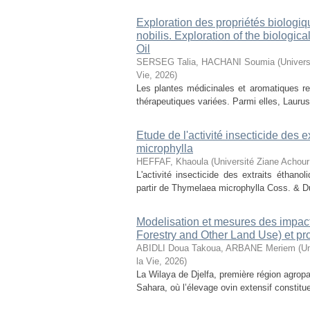
Exploration des propriétés biologiq
nobilis. Exploration of the biologic
Oil
SERSEG Talia, HACHANI Soumia
(
Univers
Vie
,
2026
)
Les plantes médicinales et aromatiques r
thérapeutiques variées. Parmi elles, Laurus n
Etude de l'activité insecticide des
microphylla
HEFFAF, Khaoula
(
Université Ziane Achour
L'activité insecticide des extraits éthan
partir de Thymelaea microphylla Coss. & D
Modelisation et mesures des impact
Forestry and Other Land Use) et pr
ABIDLI Doua Takoua, ARBANE Meriem
(
Un
la Vie
,
2026
)
La Wilaya de Djelfa, première région agropas
Sahara, où l’élevage ovin extensif constitu