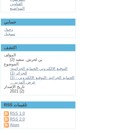
العناوين
المواضيع
حسابي
دخول
تسجيل
اكتشف
المؤلف
بن لحرش, سعيد (2)
الموضوع
التوقيع الالكتروني-الحماية الجزائىية-
الجزائر (1)
الحماية الجزائية -التوقيع الالكتروني - (1)
... عرض المزيد
تاريخ الإصدار
2021 (2)
RSS تلقيمات
RSS 1.0
RSS 2.0
Atom