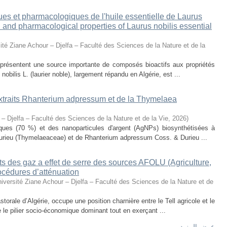
ues et pharmacologiques de l'huile essentielle de Laurus
al and pharmacological properties of Laurus nobilis essential
ité Ziane Achour – Djelfa – Faculté des Sciences de la Nature et de la
eprésentent une source importante de composés bioactifs aux propriétés
obilis L. (laurier noble), largement répandu en Algérie, est ...
 extraits Rhanterium adpressum et de la Thymelaea
 – Djelfa – Faculté des Sciences de la Nature et de la Vie
,
2026
)
oliques (70 %) et des nanoparticules d'argent (AgNPs) biosynthétisées à
urieu (Thymelaeaceae) et de Rhanterium adpressum Coss. & Durieu ...
s des gaz a effet de serre des sources AFOLU (Agriculture,
océdures d’atténuation
iversité Ziane Achour – Djelfa – Faculté des Sciences de la Nature et de
torale d’Algérie, occupe une position charnière entre le Tell agricole et le
e le pilier socio-économique dominant tout en exerçant ...
عرض المزيد