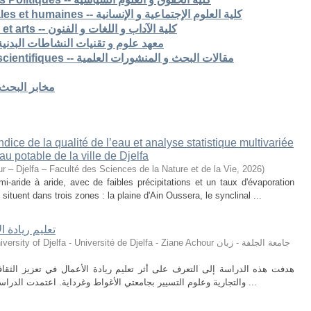
7. Faculté des sciences sociales et humaines -- كلية العلوم الإجتماعية و الإنسانية
8. Faculté des lettres langues et arts -- كلية الآداب و اللغات و الفنون
S -- معهد علوم و تقنيات النشاطات البدنية و الرياضية
Articles de recherche & pub scientifiques -- مقالات البحث و المنشورات العلمية
Laboratoires de recherche -- مخابر البحث
ice de la qualité de l’eau et analyse statistique multivariée
u potable de la ville de Djelfa
r – Djelfa – Faculté des Sciences de la Nature et de la Vie
,
2026
)
i-aride à aride, avec de faibles précipitations et un taux d'évaporation
situent dans trois zones : la plaine d'Ain Oussera, le synclinal ...
تعليم ريادة ا
ty of Djelfa - Université de Djelfa - Ziane Achour جامعة الجلفة - زيان
هدفت هذه الدراسة إلى التعرف على أثر تعليم ريادة الأعمال في تعزيز الثقافة 
والتجارية وعلوم التسيير بجامعتي الأغواط وغرداية. اعتمدت الدراسة على المنهج الوصفي التحليلي، حيث تم توزيع ...