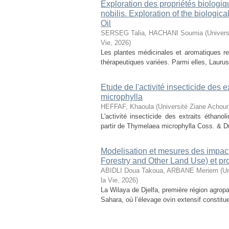
Exploration des propriétés biologiq
nobilis. Exploration of the biologic
Oil
SERSEG Talia, HACHANI Soumia
(
Univers
Vie
,
2026
)
Les plantes médicinales et aromatiques r
thérapeutiques variées. Parmi elles, Laurus n
Etude de l'activité insecticide des
microphylla
HEFFAF, Khaoula
(
Université Ziane Achour
L'activité insecticide des extraits éthan
partir de Thymelaea microphylla Coss. & D
Modelisation et mesures des impact
Forestry and Other Land Use) et pr
ABIDLI Doua Takoua, ARBANE Meriem
(
Un
la Vie
,
2026
)
La Wilaya de Djelfa, première région agropas
Sahara, où l’élevage ovin extensif constitu