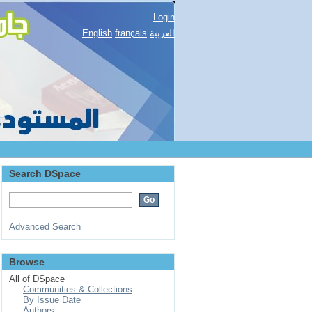
Login
English
français
العربية
Search DSpace
Advanced Search
Browse
All of DSpace
Communities & Collections
By Issue Date
Authors