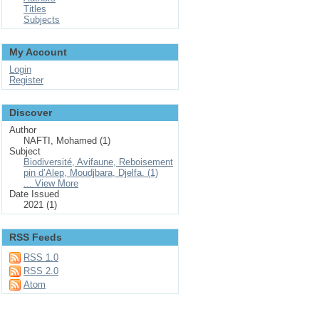
Titles
Subjects
My Account
Login
Register
Discover
Author
NAFTI, Mohamed (1)
Subject
Biodiversité, Avifaune, Reboisement
pin d’Alep, Moudjbara, Djelfa. (1)
... View More
Date Issued
2021 (1)
RSS Feeds
RSS 1.0
RSS 2.0
Atom