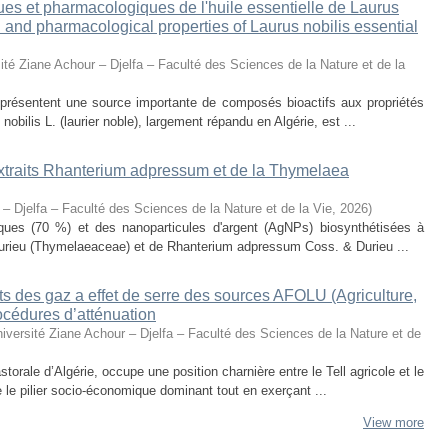
ues et pharmacologiques de l'huile essentielle de Laurus
al and pharmacological properties of Laurus nobilis essential
ité Ziane Achour – Djelfa – Faculté des Sciences de la Nature et de la
eprésentent une source importante de composés bioactifs aux propriétés
obilis L. (laurier noble), largement répandu en Algérie, est ...
 extraits Rhanterium adpressum et de la Thymelaea
 – Djelfa – Faculté des Sciences de la Nature et de la Vie
,
2026
)
oliques (70 %) et des nanoparticules d'argent (AgNPs) biosynthétisées à
urieu (Thymelaeaceae) et de Rhanterium adpressum Coss. & Durieu ...
s des gaz a effet de serre des sources AFOLU (Agriculture,
océdures d’atténuation
iversité Ziane Achour – Djelfa – Faculté des Sciences de la Nature et de
torale d’Algérie, occupe une position charnière entre le Tell agricole et le
e le pilier socio-économique dominant tout en exerçant ...
View more