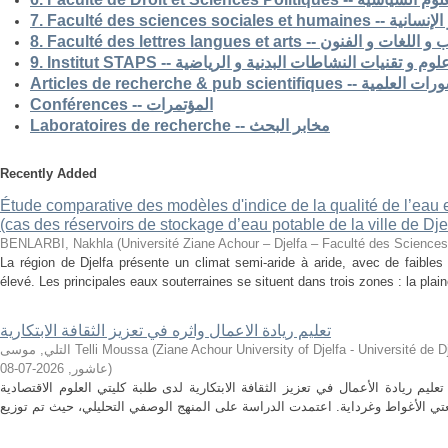
7. Faculté des science
8. Faculté des lettres langues et arts -- الفنون
9. Institut STAPS --  و تقنيات النشاطات البدنية و الرياضية
Articles de recherche & pub s
Conférences -- المؤتمرات
Laboratoires de recherche -- مخابر البحث
Recently Added
Étude comparative des modèles d'indice de la qualité de l’eau e
(cas des réservoirs de stockage d’eau potable de la ville de Dje
BENLARBI, Nakhla
(
Université Ziane Achour – Djelfa – Faculté des Sciences 
La région de Djelfa présente un climat semi-aride à aride, avec de faibles 
élevé. Les principales eaux souterraines se situent dans trois zones : la plain
تعليم ريادة الاعمال واثره في تعزيز الثقافة الابتكارية
التلي, موسى Telli Moussa
(
Ziane Achour University of Djelfa - Université de Djelfa - Ziane 
2026-07-08
,
عاشور
)
م ريادة الأعمال في تعزيز الثقافة الابتكارية لدى طلبة كليتي العلوم الاقتصادية