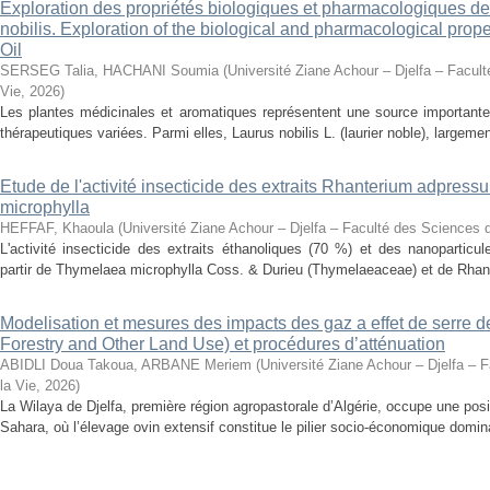
Exploration des propriétés biologiques et pharmacologiques de 
nobilis. Exploration of the biological and pharmacological prope
Oil
SERSEG Talia, HACHANI Soumia
(
Université Ziane Achour – Djelfa – Facult
Vie
,
2026
)
Les plantes médicinales et aromatiques représentent une source importante
thérapeutiques variées. Parmi elles, Laurus nobilis L. (laurier noble), largemen
Etude de l'activité insecticide des extraits Rhanterium adpres
microphylla
HEFFAF, Khaoula
(
Université Ziane Achour – Djelfa – Faculté des Sciences d
L'activité insecticide des extraits éthanoliques (70 %) et des nanoparticu
partir de Thymelaea microphylla Coss. & Durieu (Thymelaeaceae) et de Rhan
Modelisation et mesures des impacts des gaz a effet de serre 
Forestry and Other Land Use) et procédures d’atténuation
ABIDLI Doua Takoua, ARBANE Meriem
(
Université Ziane Achour – Djelfa – 
la Vie
,
2026
)
La Wilaya de Djelfa, première région agropastorale d’Algérie, occupe une positi
Sahara, où l’élevage ovin extensif constitue le pilier socio-économique domina