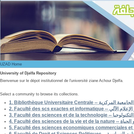
UZAD Home
UZAD Home
University of Djelfa Repository
Bienvenue sur le dépot institutionnel de l'université ziane Achour Djelfa.
Select a community to browse its collections.
1. Bibliothèque Universitaire Centrale -- ركزية
2. Faculté des scs exactes et i
3. Faculté des sciences et de la 
4. Faculté des scienc
5. Faculté des sciences economiques commerciales et 
6. Faculté de Droit et Sciences Po