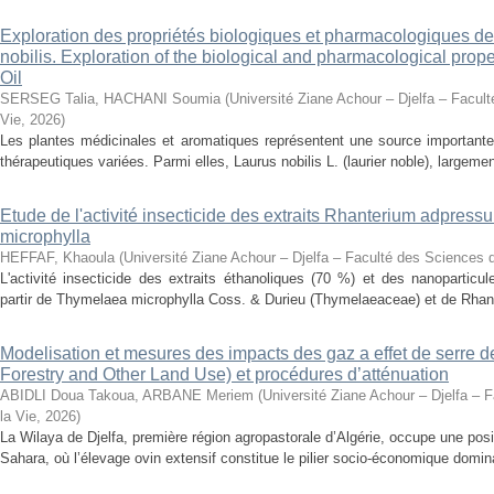
Exploration des propriétés biologiques et pharmacologiques de 
nobilis. Exploration of the biological and pharmacological prope
Oil
SERSEG Talia, HACHANI Soumia
(
Université Ziane Achour – Djelfa – Facult
Vie
,
2026
)
Les plantes médicinales et aromatiques représentent une source importante
thérapeutiques variées. Parmi elles, Laurus nobilis L. (laurier noble), largemen
Etude de l'activité insecticide des extraits Rhanterium adpres
microphylla
HEFFAF, Khaoula
(
Université Ziane Achour – Djelfa – Faculté des Sciences d
L'activité insecticide des extraits éthanoliques (70 %) et des nanoparticu
partir de Thymelaea microphylla Coss. & Durieu (Thymelaeaceae) et de Rhan
Modelisation et mesures des impacts des gaz a effet de serre 
Forestry and Other Land Use) et procédures d’atténuation
ABIDLI Doua Takoua, ARBANE Meriem
(
Université Ziane Achour – Djelfa – 
la Vie
,
2026
)
La Wilaya de Djelfa, première région agropastorale d’Algérie, occupe une positi
Sahara, où l’élevage ovin extensif constitue le pilier socio-économique domina