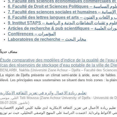
5. Faculté des sciences economiques commerciales et 
6. Faculté de Droit et Sciences Po
7. Faculté des science
8. Faculté des lettres langues et arts -- الفنون
9. Institut STAPS --  و تقنيات النشاطات البدنية و الرياضية
Articles de recherche & pub s
Conférences -- المؤتمرات
Laboratoires de recherche -- مخابر البحث
مضاف حديثاً
Étude comparative des modèles d'indice de la qualité de l’eau e
(cas des réservoirs de stockage d’eau potable de la ville de Dje
BENLARBI, Nakhla
(
Université Ziane Achour – Djelfa – Faculté des Sciences 
La région de Djelfa présente un climat semi-aride à aride, avec de faibles 
élevé. Les principales eaux souterraines se situent dans trois zones : la plain
تعليم ريادة الاعمال واثره في تعزيز الثقافة الابتكارية
التلي, موسى Telli Moussa
(
Ziane Achour University of Djelfa - Université de Djelfa - Ziane 
2026-07-08
,
عاشور
)
م ريادة الأعمال في تعزيز الثقافة الابتكارية لدى طلبة كليتي العلوم الاقتصادية