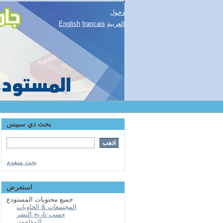
دخول
English
français
العربية
بحث دي سبيس
بحث متقدم
استعرض
جميع محتويات المستودع
المجتمعات & الحاويات
حسب تاريخ النشر
المؤلفون