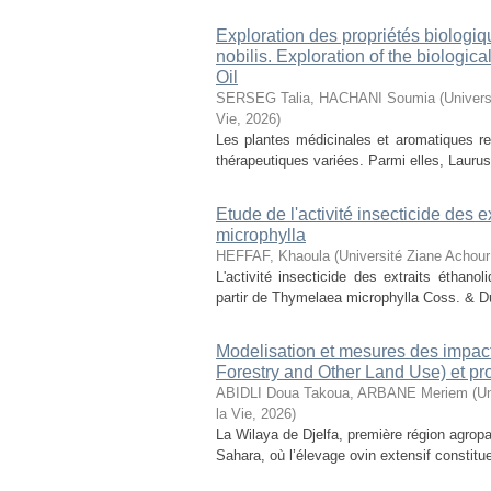
Exploration des propriétés biologiq
nobilis. Exploration of the biologic
Oil
SERSEG Talia, HACHANI Soumia
(
Univers
Vie
,
2026
)
Les plantes médicinales et aromatiques r
thérapeutiques variées. Parmi elles, Laurus n
Etude de l'activité insecticide des
microphylla
HEFFAF, Khaoula
(
Université Ziane Achour
L'activité insecticide des extraits éthan
partir de Thymelaea microphylla Coss. & D
Modelisation et mesures des impact
Forestry and Other Land Use) et pr
ABIDLI Doua Takoua, ARBANE Meriem
(
Un
la Vie
,
2026
)
La Wilaya de Djelfa, première région agropas
Sahara, où l’élevage ovin extensif constitu