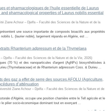
ues et pharmacologiques de l'huile essentielle de Laurus
al and pharmacological properties of Laurus nobilis essential
ité Ziane Achour – Djelfa – Faculté des Sciences de la Nature et de la
eprésentent une source importante de composés bioactifs aux propriétés
obilis L. (laurier noble), largement répandu en Algérie, est ...
 extraits Rhanterium adpressum et de la Thymelaea
 – Djelfa – Faculté des Sciences de la Nature et de la Vie
,
2026
)
oliques (70 %) et des nanoparticules d'argent (AgNPs) biosynthétisées à
urieu (Thymelaeaceae) et de Rhanterium adpressum Coss. & Durieu ...
s des gaz a effet de serre des sources AFOLU (Agriculture,
océdures d’atténuation
iversité Ziane Achour – Djelfa – Faculté des Sciences de la Nature et de
torale d’Algérie, occupe une position charnière entre le Tell agricole et le
e le pilier socio-économique dominant tout en exerçant ...
عرض المزيد