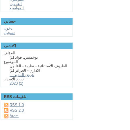
العناوين
المواضيع
حسابي
دخول
تسجيل
اكتشف
المؤلف
بوخميس, فؤاد (1)
الموضوع
الظروف الاستثنائية - نظرية - القانون
الاداري - الجزائر (1)
... عرض المزيد
تاريخ الإصدار
2020 (1)
RSS تلقيمات
RSS 1.0
RSS 2.0
Atom