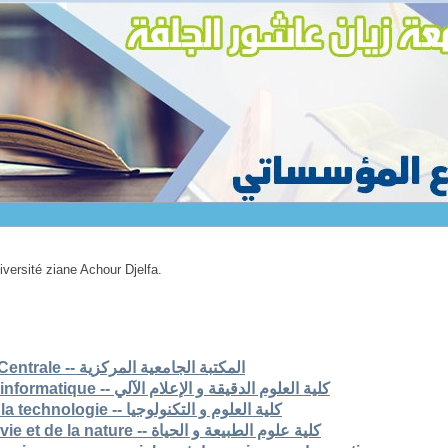
niversité ziane Achour Djelfa.
1. Bibliothèque Universitaire Centrale -- المكتبة الجامعية المركزية
2. Faculté des scs exactes et informatique -- كلية العلوم الدقيقة و الإعلام الآلي
3. Faculté des sciences et de la technologie -- كلية العلوم و التكنولوجيا
4. Faculté des sciences de la vie et de la nature -- كلية علوم الطبيعة و الحياة