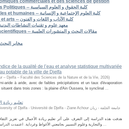
nomiques commerciales et des sciences de gestion
6. Faculté de Droit et Sciences Politiques -- كلية الحقوق و العلوم السياسية
7. Faculté des sciences sociales et humaines -- كلية العلوم الإجتماعية و الإنسانية
8. Faculté des lettres langues et arts -- كلية الآداب و اللغات و الفنون
S -- معهد علوم و تقنيات النشاطات البدنية و الرياضية
Articles de recherche & pub scientifiques -- مقالات البحث و المنشورات العلمية
Laboratoires de recherche -- مخابر البحث
ice de la qualité de l’eau et analyse statistique multivariée
u potable de la ville de Djelfa
r – Djelfa – Faculté des Sciences de la Nature et de la Vie
,
2026
)
i-aride à aride, avec de faibles précipitations et un taux d'évaporation
situent dans trois zones : la plaine d'Ain Oussera, le synclinal ...
تعليم ريادة ا
ty of Djelfa - Université de Djelfa - Ziane Achour جامعة الجلفة - زيان
هدفت هذه الدراسة إلى التعرف على أثر تعليم ريادة الأعمال في تعزيز الثقافة 
والتجارية وعلوم التسيير بجامعتي الأغواط وغرداية. اعتمدت الدراسة على المنهج الوصفي التحليلي، حيث تم توزيع ...