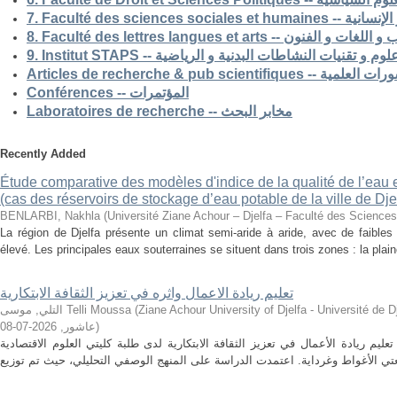
7. Faculté des science
8. Faculté des lettres langues et arts -- الفنون
9. Institut STAPS --  و تقنيات النشاطات البدنية و الرياضية
Articles de recherche & pub s
Conférences -- المؤتمرات
Laboratoires de recherche -- مخابر البحث
Recently Added
Étude comparative des modèles d'indice de la qualité de l’eau e
(cas des réservoirs de stockage d’eau potable de la ville de Dje
BENLARBI, Nakhla
(
Université Ziane Achour – Djelfa – Faculté des Sciences 
La région de Djelfa présente un climat semi-aride à aride, avec de faibles 
élevé. Les principales eaux souterraines se situent dans trois zones : la plain
تعليم ريادة الاعمال واثره في تعزيز الثقافة الابتكارية
التلي, موسى Telli Moussa
(
Ziane Achour University of Djelfa - Université de Djelfa - Ziane 
2026-07-08
,
عاشور
)
م ريادة الأعمال في تعزيز الثقافة الابتكارية لدى طلبة كليتي العلوم الاقتصادية