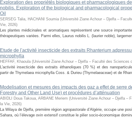
Exploration des propriétés biologiques et pharmacologiques de 
nobilis. Exploration of the biological and pharmacological prope
Oil
SERSEG Talia, HACHANI Soumia
(
Université Ziane Achour – Djelfa – Facult
Vie
,
2026
)
Les plantes médicinales et aromatiques représentent une source importante
thérapeutiques variées. Parmi elles, Laurus nobilis L. (laurier noble), largemen
Etude de l'activité insecticide des extraits Rhanterium adpres
microphylla
HEFFAF, Khaoula
(
Université Ziane Achour – Djelfa – Faculté des Sciences d
L'activité insecticide des extraits éthanoliques (70 %) et des nanoparticu
partir de Thymelaea microphylla Coss. & Durieu (Thymelaeaceae) et de Rhan
Modelisation et mesures des impacts des gaz a effet de serre 
Forestry and Other Land Use) et procédures d’atténuation
ABIDLI Doua Takoua, ARBANE Meriem
(
Université Ziane Achour – Djelfa – 
la Vie
,
2026
)
La Wilaya de Djelfa, première région agropastorale d’Algérie, occupe une positi
Sahara, où l’élevage ovin extensif constitue le pilier socio-économique domina