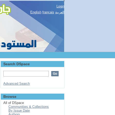
Login
English
français
العربية
Search DSpace
Advanced Search
Browse
All of DSpace
Communities & Collections
By Issue Date
Authors