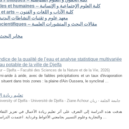
7. Faculté des sciences sociales et humaines -- كلية العلوم الإجتماعية و الإنسانية
8. Faculté des lettres langues et arts -- كلية الآداب و اللغات و الفنون
S -- معهد علوم و تقنيات النشاطات البدنية و الرياضية
Articles de recherche & pub scientifiques -- مقالات البحث و المنشورات العلمية
Laboratoires de recherche -- مخابر البحث
ice de la qualité de l’eau et analyse statistique multivariée
u potable de la ville de Djelfa
r – Djelfa – Faculté des Sciences de la Nature et de la Vie
,
2026
)
i-aride à aride, avec de faibles précipitations et un taux d'évaporation
situent dans trois zones : la plaine d'Ain Oussera, le synclinal ...
تعليم ريادة ا
ty of Djelfa - Université de Djelfa - Ziane Achour جامعة الجلفة - زيان
هدفت هذه الدراسة إلى التعرف على أثر تعليم ريادة الأعمال في تعزيز الثقافة 
والتجارية وعلوم التسيير بجامعتي الأغواط وغرداية. اعتمدت الدراسة على المنهج الوصفي التحليلي، حيث تم توزيع ...