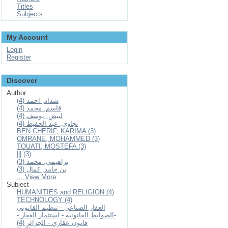
Titles
Subjects
My Account
Login
Register
Discover
Author
شداد, احمد (4)
قاسم, محمد (4)
لبيض, يوسف (4)
نجاوي, عبد الحفيظ (4)
BEN CHERIF, KARIMA (3)
OMRANE, MOHAMMED (3)
TOUATI, MOSTEFA (3)
||| (3)
براهيمي, محمد (3)
بن حامد, كمال (3)
... View More
Subject
HUMANITIES and RELIGION (4)
TECHNOLOGY (4)
العقار الصناعي - تنظيم القانوني
-الضوابط القانونية - استثمار العقار -
قانون عقاري - الجزائر (4)