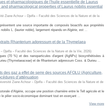
ues et pharmacologiques de l'huile essentielle de Laurus
al and pharmacological properties of Laurus nobilis essential
ité Ziane Achour – Djelfa – Faculté des Sciences de la Nature et de la
eprésentent une source importante de composés bioactifs aux propriétés
obilis L. (laurier noble), largement répandu en Algérie, est ...
 extraits Rhanterium adpressum et de la Thymelaea
 – Djelfa – Faculté des Sciences de la Nature et de la Vie
,
2026
)
oliques (70 %) et des nanoparticules d'argent (AgNPs) biosynthétisées à
urieu (Thymelaeaceae) et de Rhanterium adpressum Coss. & Durieu ...
s des gaz a effet de serre des sources AFOLU (Agriculture,
océdures d’atténuation
iversité Ziane Achour – Djelfa – Faculté des Sciences de la Nature et de
torale d’Algérie, occupe une position charnière entre le Tell agricole et le
e le pilier socio-économique dominant tout en exerçant ...
View more