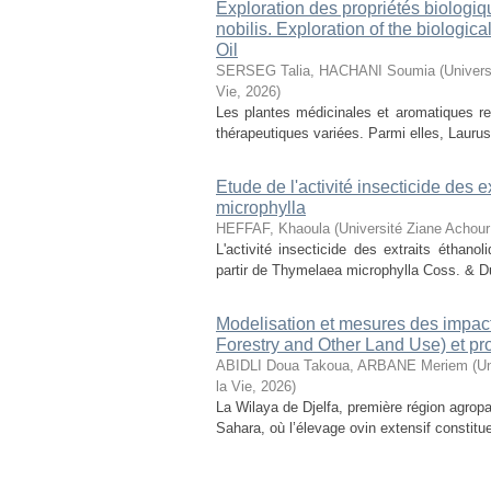
Exploration des propriétés biologiq
nobilis. Exploration of the biologic
Oil
SERSEG Talia, HACHANI Soumia
(
Univers
Vie
,
2026
)
Les plantes médicinales et aromatiques r
thérapeutiques variées. Parmi elles, Laurus n
Etude de l'activité insecticide des
microphylla
HEFFAF, Khaoula
(
Université Ziane Achour
L'activité insecticide des extraits éthan
partir de Thymelaea microphylla Coss. & D
Modelisation et mesures des impact
Forestry and Other Land Use) et pr
ABIDLI Doua Takoua, ARBANE Meriem
(
Un
la Vie
,
2026
)
La Wilaya de Djelfa, première région agropas
Sahara, où l’élevage ovin extensif constitu