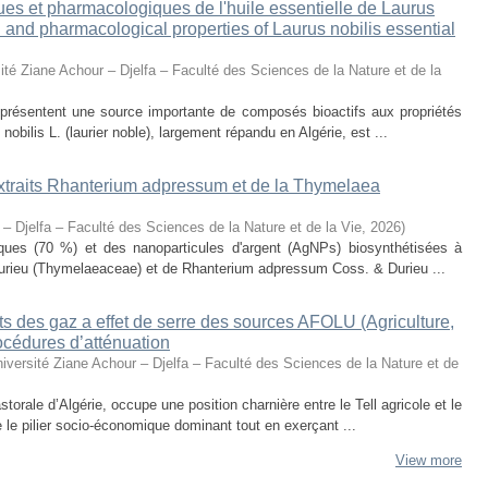
ues et pharmacologiques de l'huile essentielle de Laurus
al and pharmacological properties of Laurus nobilis essential
ité Ziane Achour – Djelfa – Faculté des Sciences de la Nature et de la
eprésentent une source importante de composés bioactifs aux propriétés
obilis L. (laurier noble), largement répandu en Algérie, est ...
 extraits Rhanterium adpressum et de la Thymelaea
 – Djelfa – Faculté des Sciences de la Nature et de la Vie
,
2026
)
oliques (70 %) et des nanoparticules d'argent (AgNPs) biosynthétisées à
urieu (Thymelaeaceae) et de Rhanterium adpressum Coss. & Durieu ...
s des gaz a effet de serre des sources AFOLU (Agriculture,
océdures d’atténuation
iversité Ziane Achour – Djelfa – Faculté des Sciences de la Nature et de
torale d’Algérie, occupe une position charnière entre le Tell agricole et le
e le pilier socio-économique dominant tout en exerçant ...
View more