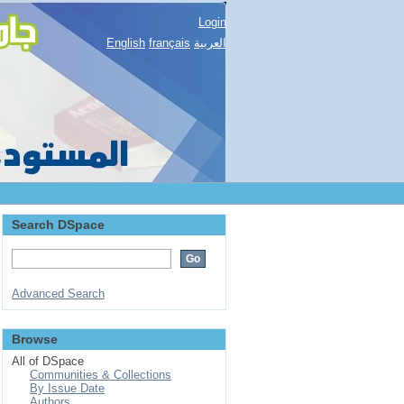
Login
English
français
العربية
Search DSpace
Advanced Search
Browse
All of DSpace
Communities & Collections
By Issue Date
Authors