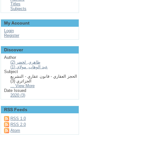
Titles
Subjects
My Account
Login
Register
Discover
Author
طاهري, لخضر (2)
عبد الوهاب, مولاي (1)
Subject
الحجز العقاري - قانون عقاري - التشريع
الجزائري (3)
... View More
Date Issued
2020 (3)
RSS Feeds
RSS 1.0
RSS 2.0
Atom