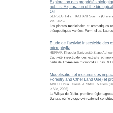
Exploration des propriétés biologiq
nobilis. Exploration of the biologic
Oil
SERSEG Talia, HACHANI Soumia
(
Univers
Vie
,
2026
)
Les plantes médicinales et aromatiques r
thérapeutiques variées. Parmi elles, Laurus n
Etude de l'activité insecticide des
microphylla
HEFFAF, Khaoula
(
Université Ziane Achour
L'activité insecticide des extraits éthan
partir de Thymelaea microphylla Coss. & D
Modelisation et mesures des impact
Forestry and Other Land Use) et pr
ABIDLI Doua Takoua, ARBANE Meriem
(
Un
la Vie
,
2026
)
La Wilaya de Djelfa, première région agropas
Sahara, où l’élevage ovin extensif constitu