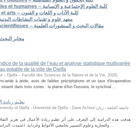
7. Faculté des sciences sociales et humaines -- كلية العلوم الإجتماعية و الإنسانية
8. Faculté des lettres langues et arts -- كلية الآداب و اللغات و الفنون
S -- معهد علوم و تقنيات النشاطات البدنية و الرياضية
Articles de recherche & pub scientifiques -- مقالات البحث و المنشورات العلمية
Laboratoires de recherche -- مخابر البحث
ice de la qualité de l’eau et analyse statistique multivariée
u potable de la ville de Djelfa
r – Djelfa – Faculté des Sciences de la Nature et de la Vie
,
2026
)
i-aride à aride, avec de faibles précipitations et un taux d'évaporation
situent dans trois zones : la plaine d'Ain Oussera, le synclinal ...
تعليم ريادة ا
ty of Djelfa - Université de Djelfa - Ziane Achour جامعة الجلفة - زيان
هدفت هذه الدراسة إلى التعرف على أثر تعليم ريادة الأعمال في تعزيز الثقافة 
والتجارية وعلوم التسيير بجامعتي الأغواط وغرداية. اعتمدت الدراسة على المنهج الوصفي التحليلي، حيث تم توزيع ...