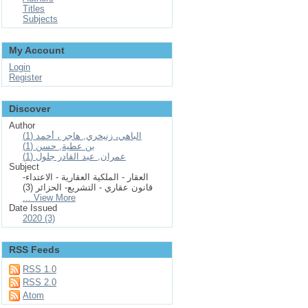
Titles
Subjects
My Account
Login
Register
Discover
Author
الباهي، زنيخري, هاجر ، أحمد (1)
بن عطية, حسن (1)
عمران, عبد القادر جلول (1)
Subject
العقار - الملكية العقارية - الاعتداء-
قانون عقاري - التشريع- الحزائر (3)
... View More
Date Issued
2020 (3)
RSS Feeds
RSS 1.0
RSS 2.0
Atom