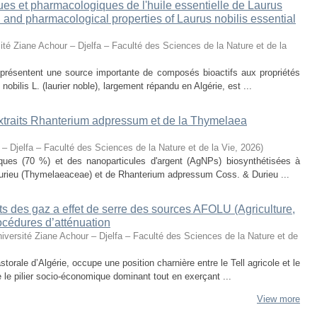
ues et pharmacologiques de l'huile essentielle de Laurus
al and pharmacological properties of Laurus nobilis essential
ité Ziane Achour – Djelfa – Faculté des Sciences de la Nature et de la
eprésentent une source importante de composés bioactifs aux propriétés
obilis L. (laurier noble), largement répandu en Algérie, est ...
 extraits Rhanterium adpressum et de la Thymelaea
 – Djelfa – Faculté des Sciences de la Nature et de la Vie
,
2026
)
oliques (70 %) et des nanoparticules d'argent (AgNPs) biosynthétisées à
urieu (Thymelaeaceae) et de Rhanterium adpressum Coss. & Durieu ...
s des gaz a effet de serre des sources AFOLU (Agriculture,
océdures d’atténuation
iversité Ziane Achour – Djelfa – Faculté des Sciences de la Nature et de
torale d’Algérie, occupe une position charnière entre le Tell agricole et le
e le pilier socio-économique dominant tout en exerçant ...
View more