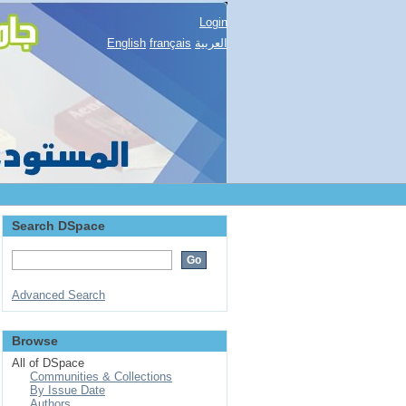
Login
English
français
العربية
Search DSpace
Advanced Search
Browse
All of DSpace
Communities & Collections
By Issue Date
Authors