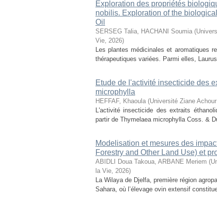
Exploration des propriétés biologiq
nobilis. Exploration of the biologic
Oil
SERSEG Talia, HACHANI Soumia
(
Univers
Vie
,
2026
)
Les plantes médicinales et aromatiques r
thérapeutiques variées. Parmi elles, Laurus n
Etude de l'activité insecticide des
microphylla
HEFFAF, Khaoula
(
Université Ziane Achour
L'activité insecticide des extraits éthan
partir de Thymelaea microphylla Coss. & D
Modelisation et mesures des impact
Forestry and Other Land Use) et pr
ABIDLI Doua Takoua, ARBANE Meriem
(
Un
la Vie
,
2026
)
La Wilaya de Djelfa, première région agropas
Sahara, où l’élevage ovin extensif constitu