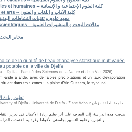
7. Faculté des sciences sociales et humaines -- كلية العلوم الإجتماعية و الإنسانية
8. Faculté des lettres langues et arts -- كلية الآداب و اللغات و الفنون
S -- معهد علوم و تقنيات النشاطات البدنية و الرياضية
Articles de recherche & pub scientifiques -- مقالات البحث و المنشورات العلمية
Laboratoires de recherche -- مخابر البحث
ice de la qualité de l’eau et analyse statistique multivariée
u potable de la ville de Djelfa
r – Djelfa – Faculté des Sciences de la Nature et de la Vie
,
2026
)
i-aride à aride, avec de faibles précipitations et un taux d'évaporation
situent dans trois zones : la plaine d'Ain Oussera, le synclinal ...
تعليم ريادة ا
ty of Djelfa - Université de Djelfa - Ziane Achour جامعة الجلفة - زيان
هدفت هذه الدراسة إلى التعرف على أثر تعليم ريادة الأعمال في تعزيز الثقافة 
والتجارية وعلوم التسيير بجامعتي الأغواط وغرداية. اعتمدت الدراسة على المنهج الوصفي التحليلي، حيث تم توزيع ...