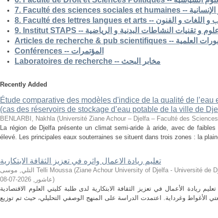
7. Faculté des science
8. Faculté des lettres langues et arts -- الفنون
9. Institut STAPS --  و تقنيات النشاطات البدنية و الرياضية
Articles de recherche & pub s
Conférences -- المؤتمرات
Laboratoires de recherche -- مخابر البحث
Recently Added
Étude comparative des modèles d'indice de la qualité de l’eau e
(cas des réservoirs de stockage d’eau potable de la ville de Dje
BENLARBI, Nakhla
(
Université Ziane Achour – Djelfa – Faculté des Sciences 
La région de Djelfa présente un climat semi-aride à aride, avec de faibles 
élevé. Les principales eaux souterraines se situent dans trois zones : la plain
تعليم ريادة الاعمال واثره في تعزيز الثقافة الابتكارية
التلي, موسى Telli Moussa
(
Ziane Achour University of Djelfa - Université de Djelfa - Ziane 
2026-07-08
,
عاشور
)
م ريادة الأعمال في تعزيز الثقافة الابتكارية لدى طلبة كليتي العلوم الاقتصادية