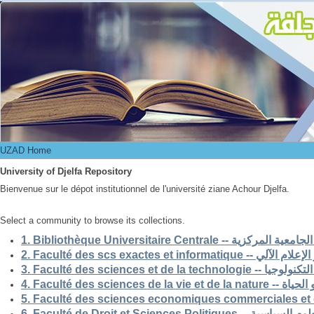
UZAD Home
UZAD Home
University of Djelfa Repository
Bienvenue sur le dépot institutionnel de l'université ziane Achour Djelfa.
Select a community to browse its collections.
1. Bibliothèque Universitaire Centrale -- ركزية
2. Faculté des scs exactes et i
3. Faculté des sciences et de la 
4. Faculté des scienc
5. Faculté des sciences economiques commerciales et 
6. Faculté de Droit et Sciences Po