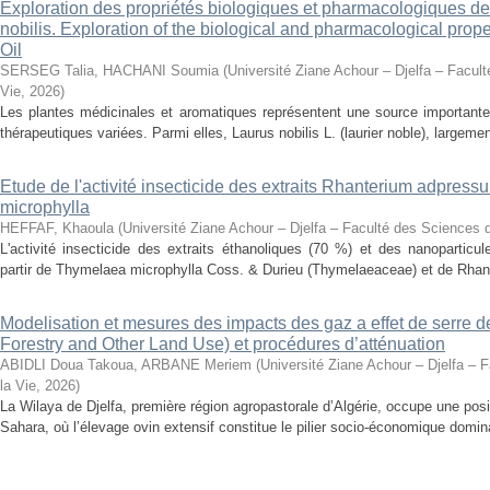
Exploration des propriétés biologiques et pharmacologiques de 
nobilis. Exploration of the biological and pharmacological prope
Oil
SERSEG Talia, HACHANI Soumia
(
Université Ziane Achour – Djelfa – Facult
Vie
,
2026
)
Les plantes médicinales et aromatiques représentent une source importante
thérapeutiques variées. Parmi elles, Laurus nobilis L. (laurier noble), largemen
Etude de l'activité insecticide des extraits Rhanterium adpres
microphylla
HEFFAF, Khaoula
(
Université Ziane Achour – Djelfa – Faculté des Sciences d
L'activité insecticide des extraits éthanoliques (70 %) et des nanoparticu
partir de Thymelaea microphylla Coss. & Durieu (Thymelaeaceae) et de Rhan
Modelisation et mesures des impacts des gaz a effet de serre 
Forestry and Other Land Use) et procédures d’atténuation
ABIDLI Doua Takoua, ARBANE Meriem
(
Université Ziane Achour – Djelfa – 
la Vie
,
2026
)
La Wilaya de Djelfa, première région agropastorale d’Algérie, occupe une positi
Sahara, où l’élevage ovin extensif constitue le pilier socio-économique domina