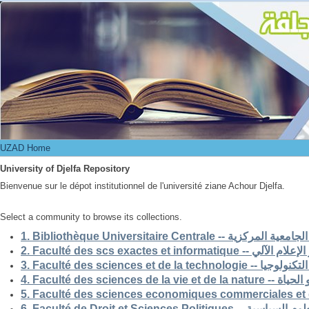
UZAD Home
UZAD Home
University of Djelfa Repository
Bienvenue sur le dépot institutionnel de l'université ziane Achour Djelfa.
Select a community to browse its collections.
1. Bibliothèque Universitaire Centrale -- ركزية
2. Faculté des scs exactes et i
3. Faculté des sciences et de la 
4. Faculté des scienc
5. Faculté des sciences economiques commerciales et 
6. Faculté de Droit et Sciences Po