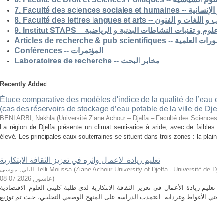
7. Faculté des science
8. Faculté des lettres langues et arts -- الفنون
9. Institut STAPS --  و تقنيات النشاطات البدنية و الرياضية
Articles de recherche & pub s
Conférences -- المؤتمرات
Laboratoires de recherche -- مخابر البحث
Recently Added
Étude comparative des modèles d'indice de la qualité de l’eau e
(cas des réservoirs de stockage d’eau potable de la ville de Dje
BENLARBI, Nakhla
(
Université Ziane Achour – Djelfa – Faculté des Sciences 
La région de Djelfa présente un climat semi-aride à aride, avec de faibles 
élevé. Les principales eaux souterraines se situent dans trois zones : la plain
تعليم ريادة الاعمال واثره في تعزيز الثقافة الابتكارية
التلي, موسى Telli Moussa
(
Ziane Achour University of Djelfa - Université de Djelfa - Ziane 
2026-07-08
,
عاشور
)
م ريادة الأعمال في تعزيز الثقافة الابتكارية لدى طلبة كليتي العلوم الاقتصادية