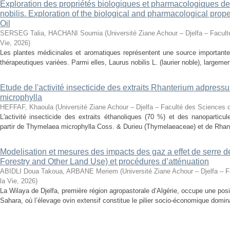
Exploration des propriétés biologiques et pharmacologiques de 
nobilis. Exploration of the biological and pharmacological prope
Oil
SERSEG Talia, HACHANI Soumia
(
Université Ziane Achour – Djelfa – Facult
Vie
,
2026
)
Les plantes médicinales et aromatiques représentent une source importante
thérapeutiques variées. Parmi elles, Laurus nobilis L. (laurier noble), largemen
Etude de l'activité insecticide des extraits Rhanterium adpres
microphylla
HEFFAF, Khaoula
(
Université Ziane Achour – Djelfa – Faculté des Sciences d
L'activité insecticide des extraits éthanoliques (70 %) et des nanoparticu
partir de Thymelaea microphylla Coss. & Durieu (Thymelaeaceae) et de Rhan
Modelisation et mesures des impacts des gaz a effet de serre 
Forestry and Other Land Use) et procédures d’atténuation
ABIDLI Doua Takoua, ARBANE Meriem
(
Université Ziane Achour – Djelfa – 
la Vie
,
2026
)
La Wilaya de Djelfa, première région agropastorale d’Algérie, occupe une positi
Sahara, où l’élevage ovin extensif constitue le pilier socio-économique domina