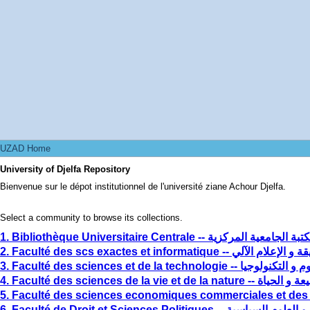
UZAD Home
UZAD Home
University of Djelfa Repository
Bienvenue sur le dépot institutionnel de l'université ziane Achour Djelfa.
Select a community to browse its collections.
1. Bibliothèque Universitaire Centrale -- الجامعية المركزية
2. Faculté des scs exactes et informatique
3. Faculté des sciences et de la technologie --
4. Faculté des sciences de la vie e
5. Faculté des sciences economiques commerciales et des
6. Faculté de Droit et Sciences Politiques --