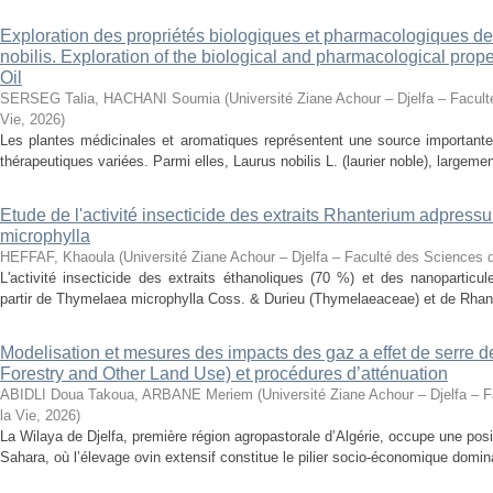
Exploration des propriétés biologiques et pharmacologiques de 
nobilis. Exploration of the biological and pharmacological prope
Oil
SERSEG Talia, HACHANI Soumia
(
Université Ziane Achour – Djelfa – Facult
Vie
,
2026
)
Les plantes médicinales et aromatiques représentent une source importante
thérapeutiques variées. Parmi elles, Laurus nobilis L. (laurier noble), largemen
Etude de l'activité insecticide des extraits Rhanterium adpres
microphylla
HEFFAF, Khaoula
(
Université Ziane Achour – Djelfa – Faculté des Sciences d
L'activité insecticide des extraits éthanoliques (70 %) et des nanoparticu
partir de Thymelaea microphylla Coss. & Durieu (Thymelaeaceae) et de Rhan
Modelisation et mesures des impacts des gaz a effet de serre 
Forestry and Other Land Use) et procédures d’atténuation
ABIDLI Doua Takoua, ARBANE Meriem
(
Université Ziane Achour – Djelfa – 
la Vie
,
2026
)
La Wilaya de Djelfa, première région agropastorale d’Algérie, occupe une positi
Sahara, où l’élevage ovin extensif constitue le pilier socio-économique domina