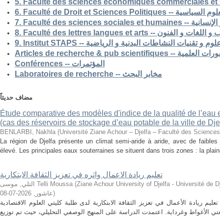
5. Faculté des sciences economiques commerciales et 
6. Faculté de Droit et Sciences Po
7. Faculté des science
8. Faculté des lettres langues et arts -- الفنون
9. Institut STAPS --  و تقنيات النشاطات البدنية و الرياضية
Articles de recherche & pub s
Conférences -- المؤتمرات
Laboratoires de recherche -- مخابر البحث
مضاف حديثاً
Étude comparative des modèles d'indice de la qualité de l’eau e
(cas des réservoirs de stockage d’eau potable de la ville de Dje
BENLARBI, Nakhla
(
Université Ziane Achour – Djelfa – Faculté des Sciences 
La région de Djelfa présente un climat semi-aride à aride, avec de faibles 
élevé. Les principales eaux souterraines se situent dans trois zones : la plain
تعليم ريادة الاعمال واثره في تعزيز الثقافة الابتكارية
التلي, موسى Telli Moussa
(
Ziane Achour University of Djelfa - Université de Djelfa - Ziane 
2026-07-08
,
عاشور
)
م ريادة الأعمال في تعزيز الثقافة الابتكارية لدى طلبة كليتي العلوم الاقتصادية