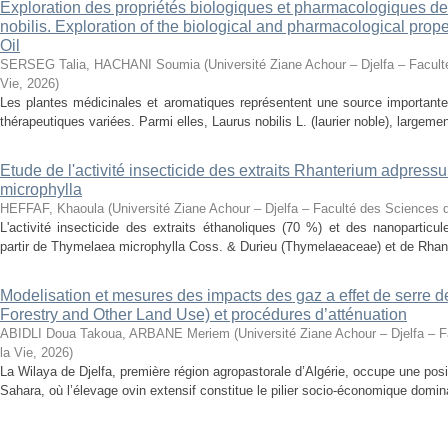
Exploration des propriétés biologiques et pharmacologiques de 
nobilis. Exploration of the biological and pharmacological prope
Oil
SERSEG Talia, HACHANI Soumia
(
Université Ziane Achour – Djelfa – Facult
Vie
,
2026
)
Les plantes médicinales et aromatiques représentent une source importante
thérapeutiques variées. Parmi elles, Laurus nobilis L. (laurier noble), largemen
Etude de l'activité insecticide des extraits Rhanterium adpres
microphylla
HEFFAF, Khaoula
(
Université Ziane Achour – Djelfa – Faculté des Sciences d
L'activité insecticide des extraits éthanoliques (70 %) et des nanoparticu
partir de Thymelaea microphylla Coss. & Durieu (Thymelaeaceae) et de Rhan
Modelisation et mesures des impacts des gaz a effet de serre 
Forestry and Other Land Use) et procédures d’atténuation
ABIDLI Doua Takoua, ARBANE Meriem
(
Université Ziane Achour – Djelfa – 
la Vie
,
2026
)
La Wilaya de Djelfa, première région agropastorale d’Algérie, occupe une positi
Sahara, où l’élevage ovin extensif constitue le pilier socio-économique domina