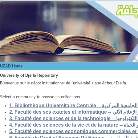
UZAD Home
UZAD Home
University of Djelfa Repository
Bienvenue sur le dépot institutionnel de l'université ziane Achour Djelfa.
Select a community to browse its collections.
1. Bibliothèque Universitaire Centrale -- ركزية
2. Faculté des scs exactes et i
3. Faculté des sciences et de la 
4. Faculté des scienc
5. Faculté des sciences economiques commerciales et 
6. Faculté de Droit et Sciences Po