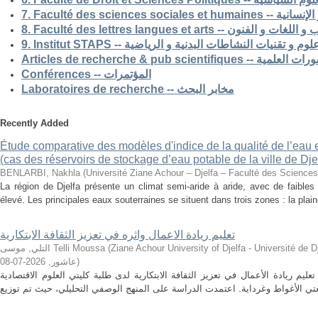
7. Faculté des science
8. Faculté des lettres langues et arts -- الفنون
9. Institut STAPS --  و تقنيات النشاطات البدنية و الرياضية
Articles de recherche & pub s
Conférences -- المؤتمرات
Laboratoires de recherche -- مخابر البحث
Recently Added
Étude comparative des modèles d'indice de la qualité de l’eau e
(cas des réservoirs de stockage d’eau potable de la ville de Dje
BENLARBI, Nakhla
(
Université Ziane Achour – Djelfa – Faculté des Sciences 
La région de Djelfa présente un climat semi-aride à aride, avec de faibles 
élevé. Les principales eaux souterraines se situent dans trois zones : la plain
تعليم ريادة الاعمال واثره في تعزيز الثقافة الابتكارية
التلي, موسى Telli Moussa
(
Ziane Achour University of Djelfa - Université de Djelfa - Ziane 
2026-07-08
,
عاشور
)
م ريادة الأعمال في تعزيز الثقافة الابتكارية لدى طلبة كليتي العلوم الاقتصادية