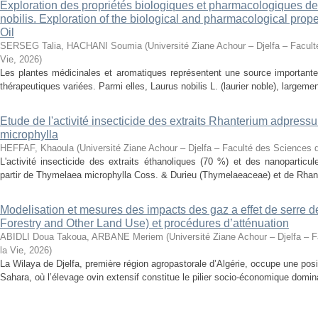
Exploration des propriétés biologiques et pharmacologiques de 
nobilis. Exploration of the biological and pharmacological prope
Oil
SERSEG Talia, HACHANI Soumia
(
Université Ziane Achour – Djelfa – Facult
Vie
,
2026
)
Les plantes médicinales et aromatiques représentent une source importante
thérapeutiques variées. Parmi elles, Laurus nobilis L. (laurier noble), largemen
Etude de l'activité insecticide des extraits Rhanterium adpres
microphylla
HEFFAF, Khaoula
(
Université Ziane Achour – Djelfa – Faculté des Sciences d
L'activité insecticide des extraits éthanoliques (70 %) et des nanoparticu
partir de Thymelaea microphylla Coss. & Durieu (Thymelaeaceae) et de Rhan
Modelisation et mesures des impacts des gaz a effet de serre 
Forestry and Other Land Use) et procédures d’atténuation
ABIDLI Doua Takoua, ARBANE Meriem
(
Université Ziane Achour – Djelfa – 
la Vie
,
2026
)
La Wilaya de Djelfa, première région agropastorale d’Algérie, occupe une positi
Sahara, où l’élevage ovin extensif constitue le pilier socio-économique domina