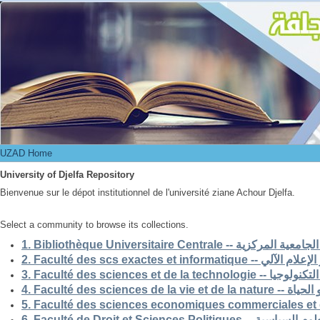
UZAD Home
UZAD Home
University of Djelfa Repository
Bienvenue sur le dépot institutionnel de l'université ziane Achour Djelfa.
Select a community to browse its collections.
1. Bibliothèque Universitaire Centrale -- ركزية
2. Faculté des scs exactes et i
3. Faculté des sciences et de la 
4. Faculté des scienc
5. Faculté des sciences economiques commerciales et 
6. Faculté de Droit et Sciences Po