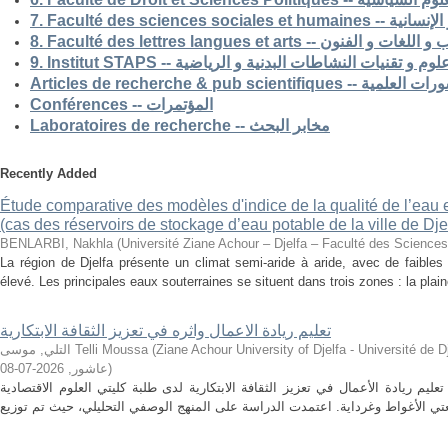
7. Faculté des science
8. Faculté des lettres langues et arts -- الفنون
9. Institut STAPS --  و تقنيات النشاطات البدنية و الرياضية
Articles de recherche & pub s
Conférences -- المؤتمرات
Laboratoires de recherche -- مخابر البحث
Recently Added
Étude comparative des modèles d'indice de la qualité de l’eau e
(cas des réservoirs de stockage d’eau potable de la ville de Dje
BENLARBI, Nakhla
(
Université Ziane Achour – Djelfa – Faculté des Sciences 
La région de Djelfa présente un climat semi-aride à aride, avec de faibles 
élevé. Les principales eaux souterraines se situent dans trois zones : la plain
تعليم ريادة الاعمال واثره في تعزيز الثقافة الابتكارية
التلي, موسى Telli Moussa
(
Ziane Achour University of Djelfa - Université de Djelfa - Ziane 
2026-07-08
,
عاشور
)
م ريادة الأعمال في تعزيز الثقافة الابتكارية لدى طلبة كليتي العلوم الاقتصادية