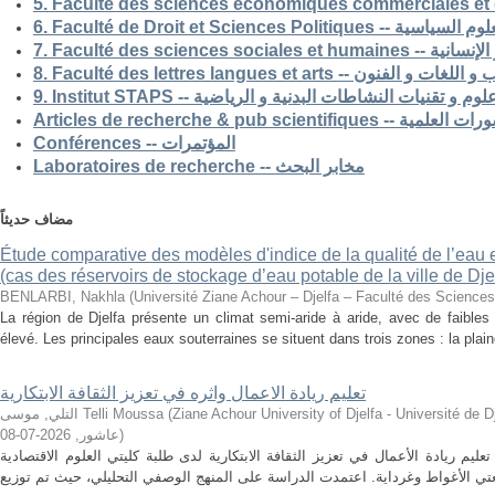
5. Faculté des sciences economiques commerciales et 
6. Faculté de Droit et Sciences Po
7. Faculté des science
8. Faculté des lettres langues et arts -- الفنون
9. Institut STAPS --  و تقنيات النشاطات البدنية و الرياضية
Articles de recherche & pub s
Conférences -- المؤتمرات
Laboratoires de recherche -- مخابر البحث
مضاف حديثاً
Étude comparative des modèles d'indice de la qualité de l’eau e
(cas des réservoirs de stockage d’eau potable de la ville de Dje
BENLARBI, Nakhla
(
Université Ziane Achour – Djelfa – Faculté des Sciences 
La région de Djelfa présente un climat semi-aride à aride, avec de faibles 
élevé. Les principales eaux souterraines se situent dans trois zones : la plain
تعليم ريادة الاعمال واثره في تعزيز الثقافة الابتكارية
التلي, موسى Telli Moussa
(
Ziane Achour University of Djelfa - Université de Djelfa - Ziane 
2026-07-08
,
عاشور
)
م ريادة الأعمال في تعزيز الثقافة الابتكارية لدى طلبة كليتي العلوم الاقتصادية