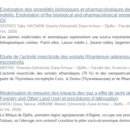
Exploration des propriétés biologiques et pharmacologiques de 
nobilis. Exploration of the biological and pharmacological prope
Oil
SERSEG Talia, HACHANI Soumia
(
Université Ziane Achour – Djelfa – Facult
Vie
,
2026
)
Les plantes médicinales et aromatiques représentent une source importante
thérapeutiques variées. Parmi elles, Laurus nobilis L. (laurier noble), largemen
Etude de l'activité insecticide des extraits Rhanterium adpres
microphylla
HEFFAF, Khaoula
(
Université Ziane Achour – Djelfa – Faculté des Sciences d
L'activité insecticide des extraits éthanoliques (70 %) et des nanoparticu
partir de Thymelaea microphylla Coss. & Durieu (Thymelaeaceae) et de Rhan
Modelisation et mesures des impacts des gaz a effet de serre 
Forestry and Other Land Use) et procédures d’atténuation
ABIDLI Doua Takoua, ARBANE Meriem
(
Université Ziane Achour – Djelfa – 
la Vie
,
2026
)
La Wilaya de Djelfa, première région agropastorale d’Algérie, occupe une positi
Sahara, où l’élevage ovin extensif constitue le pilier socio-économique domina