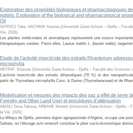
Exploration des propriétés biologiques et pharmacologiques de 
nobilis. Exploration of the biological and pharmacological prope
Oil
SERSEG Talia, HACHANI Soumia
(
Université Ziane Achour – Djelfa – Facult
Vie
,
2026
)
Les plantes médicinales et aromatiques représentent une source importante
thérapeutiques variées. Parmi elles, Laurus nobilis L. (laurier noble), largemen
Etude de l'activité insecticide des extraits Rhanterium adpres
microphylla
HEFFAF, Khaoula
(
Université Ziane Achour – Djelfa – Faculté des Sciences d
L'activité insecticide des extraits éthanoliques (70 %) et des nanoparticu
partir de Thymelaea microphylla Coss. & Durieu (Thymelaeaceae) et de Rhan
Modelisation et mesures des impacts des gaz a effet de serre 
Forestry and Other Land Use) et procédures d’atténuation
ABIDLI Doua Takoua, ARBANE Meriem
(
Université Ziane Achour – Djelfa – 
la Vie
,
2026
)
La Wilaya de Djelfa, première région agropastorale d’Algérie, occupe une positi
Sahara, où l’élevage ovin extensif constitue le pilier socio-économique domina