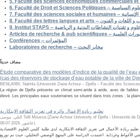
5. Faculté des sciences economiques commerciales et 
6. Faculté de Droit et Sciences Po
7. Faculté des science
8. Faculté des lettres langues et arts -- الفنون
9. Institut STAPS --  و تقنيات النشاطات البدنية و الرياضية
Articles de recherche & pub s
Conférences -- المؤتمرات
Laboratoires de recherche -- مخابر البحث
مضاف حديثاً
Étude comparative des modèles d'indice de la qualité de l’eau e
(cas des réservoirs de stockage d’eau potable de la ville de Dje
BENLARBI, Nakhla
(
Université Ziane Achour – Djelfa – Faculté des Sciences 
La région de Djelfa présente un climat semi-aride à aride, avec de faibles 
élevé. Les principales eaux souterraines se situent dans trois zones : la plain
تعليم ريادة الاعمال واثره في تعزيز الثقافة الابتكارية
التلي, موسى Telli Moussa
(
Ziane Achour University of Djelfa - Université de Djelfa - Ziane 
2026-07-08
,
عاشور
)
م ريادة الأعمال في تعزيز الثقافة الابتكارية لدى طلبة كليتي العلوم الاقتصادية