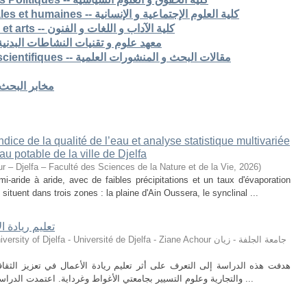
7. Faculté des sciences sociales et humaines -- كلية العلوم الإجتماعية و الإنسانية
8. Faculté des lettres langues et arts -- كلية الآداب و اللغات و الفنون
S -- معهد علوم و تقنيات النشاطات البدنية و الرياضية
Articles de recherche & pub scientifiques -- مقالات البحث و المنشورات العلمية
Laboratoires de recherche -- مخابر البحث
ice de la qualité de l’eau et analyse statistique multivariée
u potable de la ville de Djelfa
r – Djelfa – Faculté des Sciences de la Nature et de la Vie
,
2026
)
i-aride à aride, avec de faibles précipitations et un taux d'évaporation
situent dans trois zones : la plaine d'Ain Oussera, le synclinal ...
تعليم ريادة ا
ty of Djelfa - Université de Djelfa - Ziane Achour جامعة الجلفة - زيان
هدفت هذه الدراسة إلى التعرف على أثر تعليم ريادة الأعمال في تعزيز الثقافة 
والتجارية وعلوم التسيير بجامعتي الأغواط وغرداية. اعتمدت الدراسة على المنهج الوصفي التحليلي، حيث تم توزيع ...