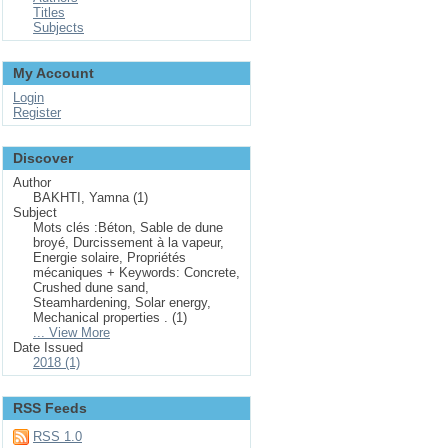
Titles
Subjects
My Account
Login
Register
Discover
Author
BAKHTI, Yamna (1)
Subject
Mots clés :Béton, Sable de dune
broyé, Durcissement à la vapeur,
Energie solaire, Propriétés
mécaniques + Keywords: Concrete,
Crushed dune sand,
Steamhardening, Solar energy,
Mechanical properties . (1)
... View More
Date Issued
2018 (1)
RSS Feeds
RSS 1.0