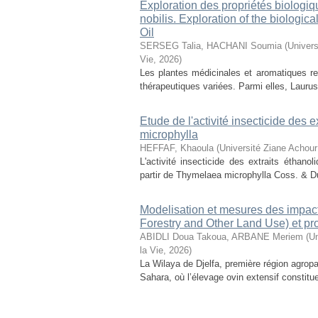
Exploration des propriétés biologiq
nobilis. Exploration of the biologic
Oil
SERSEG Talia, HACHANI Soumia
(
Univers
Vie
,
2026
)
Les plantes médicinales et aromatiques r
thérapeutiques variées. Parmi elles, Laurus n
Etude de l'activité insecticide des
microphylla
HEFFAF, Khaoula
(
Université Ziane Achour
L'activité insecticide des extraits éthan
partir de Thymelaea microphylla Coss. & D
Modelisation et mesures des impact
Forestry and Other Land Use) et pr
ABIDLI Doua Takoua, ARBANE Meriem
(
Un
la Vie
,
2026
)
La Wilaya de Djelfa, première région agropas
Sahara, où l’élevage ovin extensif constitu