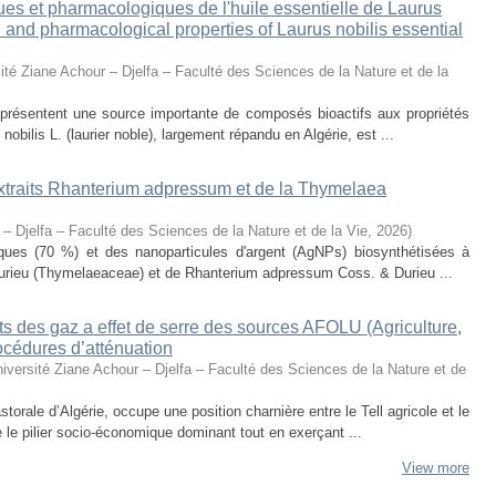
ues et pharmacologiques de l'huile essentielle de Laurus
al and pharmacological properties of Laurus nobilis essential
ité Ziane Achour – Djelfa – Faculté des Sciences de la Nature et de la
eprésentent une source importante de composés bioactifs aux propriétés
obilis L. (laurier noble), largement répandu en Algérie, est ...
 extraits Rhanterium adpressum et de la Thymelaea
 – Djelfa – Faculté des Sciences de la Nature et de la Vie
,
2026
)
oliques (70 %) et des nanoparticules d'argent (AgNPs) biosynthétisées à
urieu (Thymelaeaceae) et de Rhanterium adpressum Coss. & Durieu ...
s des gaz a effet de serre des sources AFOLU (Agriculture,
océdures d’atténuation
iversité Ziane Achour – Djelfa – Faculté des Sciences de la Nature et de
torale d’Algérie, occupe une position charnière entre le Tell agricole et le
e le pilier socio-économique dominant tout en exerçant ...
View more