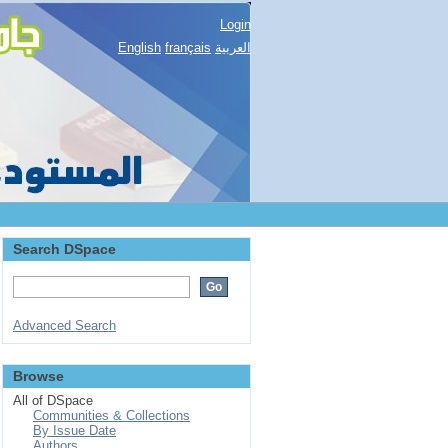
Login
English
français
العربية
Search DSpace
Advanced Search
Browse
All of DSpace
Communities & Collections
By Issue Date
Authors