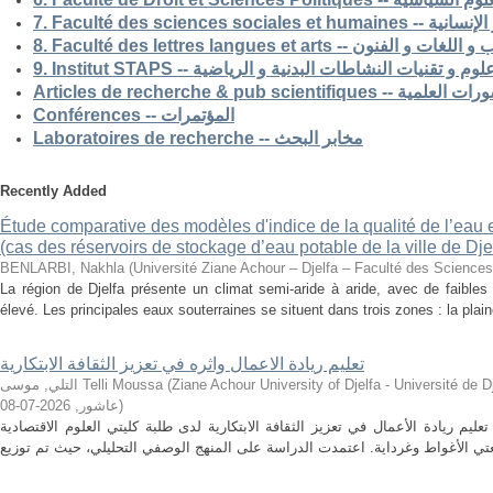
7. Faculté des science
8. Faculté des lettres langues et arts -- الفنون
9. Institut STAPS --  و تقنيات النشاطات البدنية و الرياضية
Articles de recherche & pub s
Conférences -- المؤتمرات
Laboratoires de recherche -- مخابر البحث
Recently Added
Étude comparative des modèles d'indice de la qualité de l’eau e
(cas des réservoirs de stockage d’eau potable de la ville de Dje
BENLARBI, Nakhla
(
Université Ziane Achour – Djelfa – Faculté des Sciences 
La région de Djelfa présente un climat semi-aride à aride, avec de faibles 
élevé. Les principales eaux souterraines se situent dans trois zones : la plain
تعليم ريادة الاعمال واثره في تعزيز الثقافة الابتكارية
التلي, موسى Telli Moussa
(
Ziane Achour University of Djelfa - Université de Djelfa - Ziane 
2026-07-08
,
عاشور
)
م ريادة الأعمال في تعزيز الثقافة الابتكارية لدى طلبة كليتي العلوم الاقتصادية