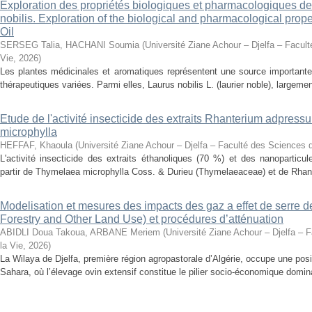
Exploration des propriétés biologiques et pharmacologiques de 
nobilis. Exploration of the biological and pharmacological prope
Oil
SERSEG Talia, HACHANI Soumia
(
Université Ziane Achour – Djelfa – Facult
Vie
,
2026
)
Les plantes médicinales et aromatiques représentent une source importante
thérapeutiques variées. Parmi elles, Laurus nobilis L. (laurier noble), largemen
Etude de l'activité insecticide des extraits Rhanterium adpres
microphylla
HEFFAF, Khaoula
(
Université Ziane Achour – Djelfa – Faculté des Sciences d
L'activité insecticide des extraits éthanoliques (70 %) et des nanoparticu
partir de Thymelaea microphylla Coss. & Durieu (Thymelaeaceae) et de Rhan
Modelisation et mesures des impacts des gaz a effet de serre 
Forestry and Other Land Use) et procédures d’atténuation
ABIDLI Doua Takoua, ARBANE Meriem
(
Université Ziane Achour – Djelfa – 
la Vie
,
2026
)
La Wilaya de Djelfa, première région agropastorale d’Algérie, occupe une positi
Sahara, où l’élevage ovin extensif constitue le pilier socio-économique domina