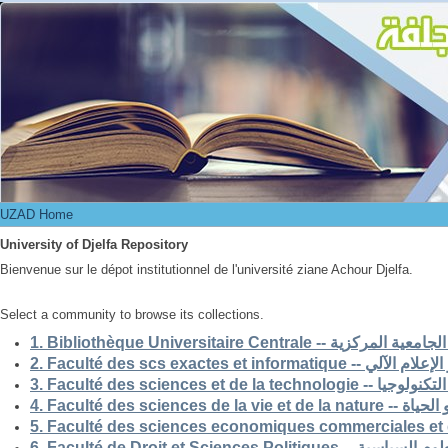
UZAD Home
UZAD Home
University of Djelfa Repository
Bienvenue sur le dépot institutionnel de l'université ziane Achour Djelfa.
Select a community to browse its collections.
1. Bibliothèque Universitaire Centrale -- ركزية
2. Faculté des scs exactes et i
3. Faculté des sciences et de la 
4. Faculté des scienc
5. Faculté des sciences economiques commerciales et 
6. Faculté de Droit et Sciences Po