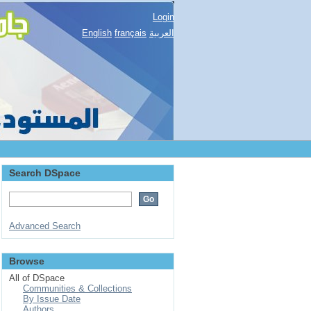
Login
English
français
العربية
Search DSpace
Advanced Search
Browse
All of DSpace
Communities & Collections
By Issue Date
Authors