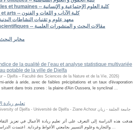
7. Faculté des sciences sociales et humaines -- كلية العلوم الإجتماعية و الإنسانية
8. Faculté des lettres langues et arts -- كلية الآداب و اللغات و الفنون
S -- معهد علوم و تقنيات النشاطات البدنية و الرياضية
Articles de recherche & pub scientifiques -- مقالات البحث و المنشورات العلمية
Laboratoires de recherche -- مخابر البحث
ice de la qualité de l’eau et analyse statistique multivariée
u potable de la ville de Djelfa
r – Djelfa – Faculté des Sciences de la Nature et de la Vie
,
2026
)
i-aride à aride, avec de faibles précipitations et un taux d'évaporation
situent dans trois zones : la plaine d'Ain Oussera, le synclinal ...
تعليم ريادة ا
ty of Djelfa - Université de Djelfa - Ziane Achour جامعة الجلفة - زيان
هدفت هذه الدراسة إلى التعرف على أثر تعليم ريادة الأعمال في تعزيز الثقافة 
والتجارية وعلوم التسيير بجامعتي الأغواط وغرداية. اعتمدت الدراسة على المنهج الوصفي التحليلي، حيث تم توزيع ...