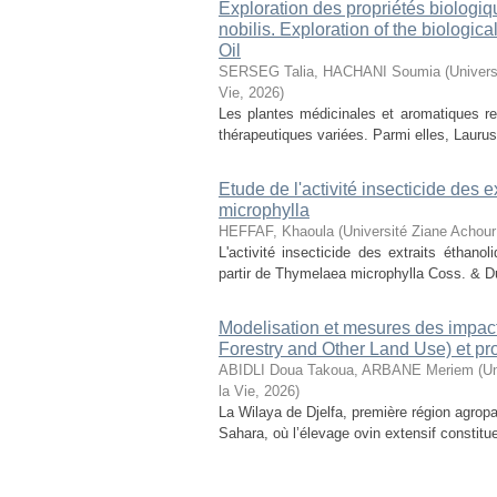
Exploration des propriétés biologiq
nobilis. Exploration of the biologic
Oil
SERSEG Talia, HACHANI Soumia
(
Univers
Vie
,
2026
)
Les plantes médicinales et aromatiques r
thérapeutiques variées. Parmi elles, Laurus n
Etude de l'activité insecticide des
microphylla
HEFFAF, Khaoula
(
Université Ziane Achour
L'activité insecticide des extraits éthan
partir de Thymelaea microphylla Coss. & D
Modelisation et mesures des impact
Forestry and Other Land Use) et pr
ABIDLI Doua Takoua, ARBANE Meriem
(
Un
la Vie
,
2026
)
La Wilaya de Djelfa, première région agropas
Sahara, où l’élevage ovin extensif constitu