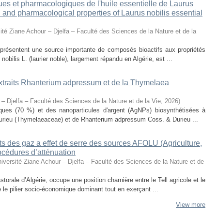
ues et pharmacologiques de l'huile essentielle de Laurus
al and pharmacological properties of Laurus nobilis essential
ité Ziane Achour – Djelfa – Faculté des Sciences de la Nature et de la
eprésentent une source importante de composés bioactifs aux propriétés
obilis L. (laurier noble), largement répandu en Algérie, est ...
 extraits Rhanterium adpressum et de la Thymelaea
 – Djelfa – Faculté des Sciences de la Nature et de la Vie
,
2026
)
oliques (70 %) et des nanoparticules d'argent (AgNPs) biosynthétisées à
urieu (Thymelaeaceae) et de Rhanterium adpressum Coss. & Durieu ...
s des gaz a effet de serre des sources AFOLU (Agriculture,
océdures d’atténuation
iversité Ziane Achour – Djelfa – Faculté des Sciences de la Nature et de
torale d’Algérie, occupe une position charnière entre le Tell agricole et le
e le pilier socio-économique dominant tout en exerçant ...
View more