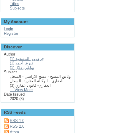
Titles
Subjects
My Account
Login
Register
Discover
Author
جرعوب, المسعود (1)
قيرع, أحمد (1)
نهايلي, دلال (1)
Subject
وثائق المسح - مسح الاراضي - السجل
العقاري - الوكالة العقارية- السجل
العقاري- قانون عقاري (3)
... View More
Date Issued
2020 (3)
RSS Feeds
RSS 1.0
RSS 2.0
Atom