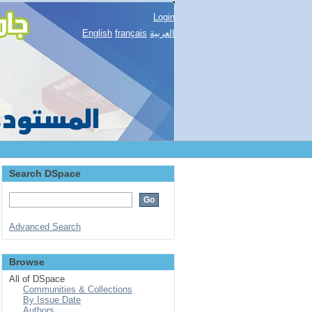
Login
English
français
العربية
Search DSpace
Advanced Search
Browse
All of DSpace
Communities & Collections
By Issue Date
Authors