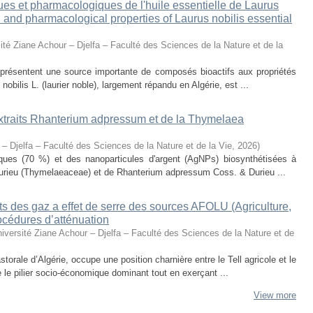
ues et pharmacologiques de l'huile essentielle de Laurus
al and pharmacological properties of Laurus nobilis essential
ité Ziane Achour – Djelfa – Faculté des Sciences de la Nature et de la
eprésentent une source importante de composés bioactifs aux propriétés
obilis L. (laurier noble), largement répandu en Algérie, est ...
 extraits Rhanterium adpressum et de la Thymelaea
 – Djelfa – Faculté des Sciences de la Nature et de la Vie
,
2026
)
oliques (70 %) et des nanoparticules d'argent (AgNPs) biosynthétisées à
urieu (Thymelaeaceae) et de Rhanterium adpressum Coss. & Durieu ...
s des gaz a effet de serre des sources AFOLU (Agriculture,
océdures d’atténuation
iversité Ziane Achour – Djelfa – Faculté des Sciences de la Nature et de
torale d’Algérie, occupe une position charnière entre le Tell agricole et le
e le pilier socio-économique dominant tout en exerçant ...
View more