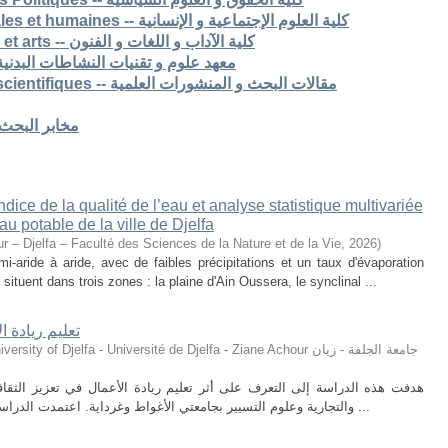
7. Faculté des sciences sociales et humaines -- كلية العلوم الإجتماعية و الإنسانية
8. Faculté des lettres langues et arts -- كلية الآداب و اللغات و الفنون
S -- معهد علوم و تقنيات النشاطات البدنية و الرياضية
Articles de recherche & pub scientifiques -- مقالات البحث و المنشورات العلمية
Laboratoires de recherche -- مخابر البحث
ice de la qualité de l’eau et analyse statistique multivariée
u potable de la ville de Djelfa
r – Djelfa – Faculté des Sciences de la Nature et de la Vie
,
2026
)
i-aride à aride, avec de faibles précipitations et un taux d'évaporation
situent dans trois zones : la plaine d'Ain Oussera, le synclinal ...
تعليم ريادة ا
ty of Djelfa - Université de Djelfa - Ziane Achour جامعة الجلفة - زيان
هدفت هذه الدراسة إلى التعرف على أثر تعليم ريادة الأعمال في تعزيز الثقافة 
والتجارية وعلوم التسيير بجامعتي الأغواط وغرداية. اعتمدت الدراسة على المنهج الوصفي التحليلي، حيث تم توزيع ...