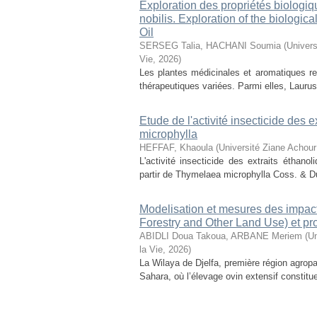
Exploration des propriétés biologiq
nobilis. Exploration of the biologic
Oil
SERSEG Talia, HACHANI Soumia
(
Univers
Vie
,
2026
)
Les plantes médicinales et aromatiques r
thérapeutiques variées. Parmi elles, Laurus n
Etude de l'activité insecticide des
microphylla
HEFFAF, Khaoula
(
Université Ziane Achour
L'activité insecticide des extraits éthan
partir de Thymelaea microphylla Coss. & D
Modelisation et mesures des impact
Forestry and Other Land Use) et pr
ABIDLI Doua Takoua, ARBANE Meriem
(
Un
la Vie
,
2026
)
La Wilaya de Djelfa, première région agropas
Sahara, où l’élevage ovin extensif constitu