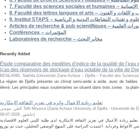
7. Faculté des science
8. Faculté des lettres langues et arts -- الفنون
9. Institut STAPS --  و تقنيات النشاطات البدنية و الرياضية
Articles de recherche & pub s
Conférences -- المؤتمرات
Laboratoires de recherche -- مخابر البحث
Recently Added
Étude comparative des modèles d'indice de la qualité de l’eau e
(cas des réservoirs de stockage d’eau potable de la ville de Dje
BENLARBI, Nakhla
(
Université Ziane Achour – Djelfa – Faculté des Sciences 
La région de Djelfa présente un climat semi-aride à aride, avec de faibles 
élevé. Les principales eaux souterraines se situent dans trois zones : la plain
تعليم ريادة الاعمال واثره في تعزيز الثقافة الابتكارية
التلي, موسى Telli Moussa
(
Ziane Achour University of Djelfa - Université de Djelfa - Ziane 
2026-07-08
,
عاشور
)
م ريادة الأعمال في تعزيز الثقافة الابتكارية لدى طلبة كليتي العلوم الاقتصادية