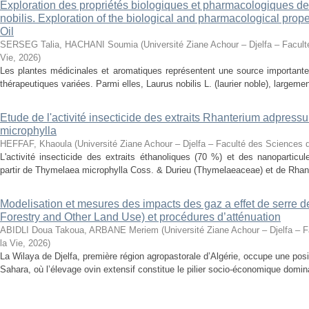
Exploration des propriétés biologiques et pharmacologiques de 
nobilis. Exploration of the biological and pharmacological prope
Oil
SERSEG Talia, HACHANI Soumia
(
Université Ziane Achour – Djelfa – Facult
Vie
,
2026
)
Les plantes médicinales et aromatiques représentent une source importante
thérapeutiques variées. Parmi elles, Laurus nobilis L. (laurier noble), largemen
Etude de l'activité insecticide des extraits Rhanterium adpres
microphylla
HEFFAF, Khaoula
(
Université Ziane Achour – Djelfa – Faculté des Sciences d
L'activité insecticide des extraits éthanoliques (70 %) et des nanoparticu
partir de Thymelaea microphylla Coss. & Durieu (Thymelaeaceae) et de Rhan
Modelisation et mesures des impacts des gaz a effet de serre 
Forestry and Other Land Use) et procédures d’atténuation
ABIDLI Doua Takoua, ARBANE Meriem
(
Université Ziane Achour – Djelfa – 
la Vie
,
2026
)
La Wilaya de Djelfa, première région agropastorale d’Algérie, occupe une positi
Sahara, où l’élevage ovin extensif constitue le pilier socio-économique domina