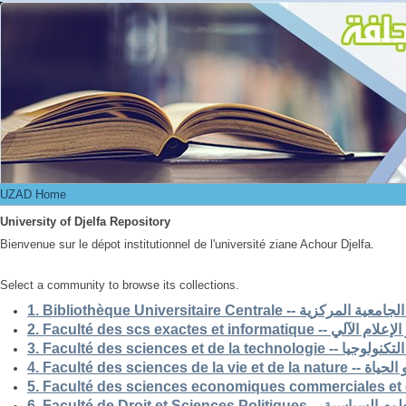
UZAD Home
UZAD Home
University of Djelfa Repository
Bienvenue sur le dépot institutionnel de l'université ziane Achour Djelfa.
Select a community to browse its collections.
1. Bibliothèque Universitaire Centrale -- ركزية
2. Faculté des scs exactes et i
3. Faculté des sciences et de la 
4. Faculté des scienc
5. Faculté des sciences economiques commerciales et 
6. Faculté de Droit et Sciences Po