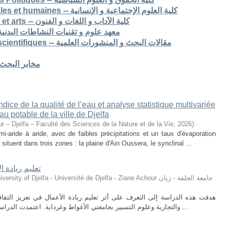
7. Faculté des sciences sociales et humaines -- كلية العلوم الإجتماعية و الإنسانية
8. Faculté des lettres langues et arts -- كلية الآداب و اللغات و الفنون
S -- معهد علوم و تقنيات النشاطات البدنية و الرياضية
Articles de recherche & pub scientifiques -- مقالات البحث و المنشورات العلمية
Laboratoires de recherche -- مخابر البحث
ice de la qualité de l’eau et analyse statistique multivariée
u potable de la ville de Djelfa
r – Djelfa – Faculté des Sciences de la Nature et de la Vie
,
2026
)
i-aride à aride, avec de faibles précipitations et un taux d'évaporation
situent dans trois zones : la plaine d'Ain Oussera, le synclinal ...
تعليم ريادة ا
ty of Djelfa - Université de Djelfa - Ziane Achour جامعة الجلفة - زيان
هدفت هذه الدراسة إلى التعرف على أثر تعليم ريادة الأعمال في تعزيز الثقافة 
والتجارية وعلوم التسيير بجامعتي الأغواط وغرداية. اعتمدت الدراسة على المنهج الوصفي التحليلي، حيث تم توزيع ...