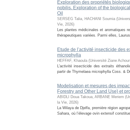
Exploration des propriétés biologiq
nobilis. Exploration of the biologic
Oil
SERSEG Talia, HACHANI Soumia
(
Univers
Vie
,
2026
)
Les plantes médicinales et aromatiques r
thérapeutiques variées. Parmi elles, Laurus n
Etude de l'activité insecticide des
microphylla
HEFFAF, Khaoula
(
Université Ziane Achour
L'activité insecticide des extraits éthan
partir de Thymelaea microphylla Coss. & D
Modelisation et mesures des impact
Forestry and Other Land Use) et pr
ABIDLI Doua Takoua, ARBANE Meriem
(
Un
la Vie
,
2026
)
La Wilaya de Djelfa, première région agropas
Sahara, où l’élevage ovin extensif constitu