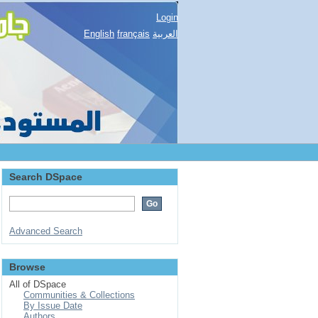
Login
English
français
العربية
Search DSpace
Advanced Search
Browse
All of DSpace
Communities & Collections
By Issue Date
Authors