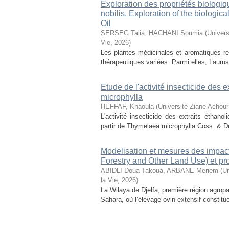
Exploration des propriétés biologiq
nobilis. Exploration of the biologic
Oil
SERSEG Talia, HACHANI Soumia
(
Univers
Vie
,
2026
)
Les plantes médicinales et aromatiques r
thérapeutiques variées. Parmi elles, Laurus n
Etude de l'activité insecticide des
microphylla
HEFFAF, Khaoula
(
Université Ziane Achour
L'activité insecticide des extraits éthan
partir de Thymelaea microphylla Coss. & D
Modelisation et mesures des impact
Forestry and Other Land Use) et pr
ABIDLI Doua Takoua, ARBANE Meriem
(
Un
la Vie
,
2026
)
La Wilaya de Djelfa, première région agropas
Sahara, où l’élevage ovin extensif constitu