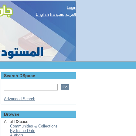
Login
English
français
العربية
Search DSpace
Advanced Search
Browse
All of DSpace
Communities & Collections
By Issue Date
Authors