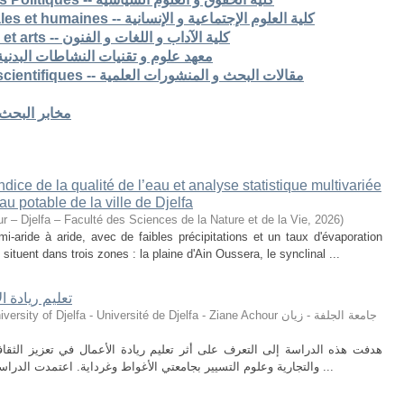
7. Faculté des sciences sociales et humaines -- كلية العلوم الإجتماعية و الإنسانية
8. Faculté des lettres langues et arts -- كلية الآداب و اللغات و الفنون
S -- معهد علوم و تقنيات النشاطات البدنية و الرياضية
Articles de recherche & pub scientifiques -- مقالات البحث و المنشورات العلمية
Laboratoires de recherche -- مخابر البحث
ice de la qualité de l’eau et analyse statistique multivariée
u potable de la ville de Djelfa
r – Djelfa – Faculté des Sciences de la Nature et de la Vie
,
2026
)
i-aride à aride, avec de faibles précipitations et un taux d'évaporation
situent dans trois zones : la plaine d'Ain Oussera, le synclinal ...
تعليم ريادة ا
ty of Djelfa - Université de Djelfa - Ziane Achour جامعة الجلفة - زيان
هدفت هذه الدراسة إلى التعرف على أثر تعليم ريادة الأعمال في تعزيز الثقافة 
والتجارية وعلوم التسيير بجامعتي الأغواط وغرداية. اعتمدت الدراسة على المنهج الوصفي التحليلي، حيث تم توزيع ...