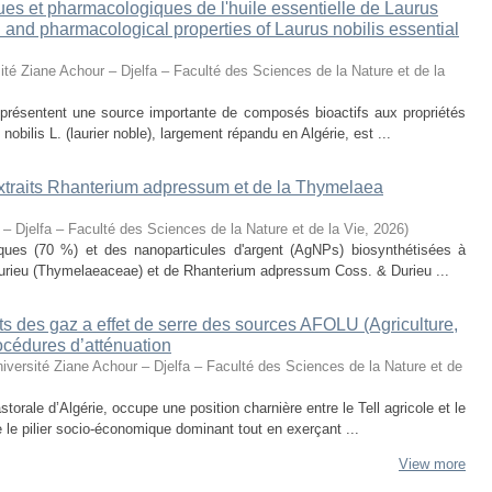
ues et pharmacologiques de l'huile essentielle de Laurus
al and pharmacological properties of Laurus nobilis essential
ité Ziane Achour – Djelfa – Faculté des Sciences de la Nature et de la
eprésentent une source importante de composés bioactifs aux propriétés
obilis L. (laurier noble), largement répandu en Algérie, est ...
 extraits Rhanterium adpressum et de la Thymelaea
 – Djelfa – Faculté des Sciences de la Nature et de la Vie
,
2026
)
oliques (70 %) et des nanoparticules d'argent (AgNPs) biosynthétisées à
urieu (Thymelaeaceae) et de Rhanterium adpressum Coss. & Durieu ...
s des gaz a effet de serre des sources AFOLU (Agriculture,
océdures d’atténuation
iversité Ziane Achour – Djelfa – Faculté des Sciences de la Nature et de
torale d’Algérie, occupe une position charnière entre le Tell agricole et le
e le pilier socio-économique dominant tout en exerçant ...
View more