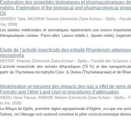
Exploration des propriétés biologiques et pharmacologiques de 
nobilis. Exploration of the biological and pharmacological prope
Oil
SERSEG Talia, HACHANI Soumia
(
Université Ziane Achour – Djelfa – Facult
Vie
,
2026
)
Les plantes médicinales et aromatiques représentent une source importante
thérapeutiques variées. Parmi elles, Laurus nobilis L. (laurier noble), largemen
Etude de l'activité insecticide des extraits Rhanterium adpres
microphylla
HEFFAF, Khaoula
(
Université Ziane Achour – Djelfa – Faculté des Sciences d
L'activité insecticide des extraits éthanoliques (70 %) et des nanoparticu
partir de Thymelaea microphylla Coss. & Durieu (Thymelaeaceae) et de Rhan
Modelisation et mesures des impacts des gaz a effet de serre 
Forestry and Other Land Use) et procédures d’atténuation
ABIDLI Doua Takoua, ARBANE Meriem
(
Université Ziane Achour – Djelfa – 
la Vie
,
2026
)
La Wilaya de Djelfa, première région agropastorale d’Algérie, occupe une positi
Sahara, où l’élevage ovin extensif constitue le pilier socio-économique domina