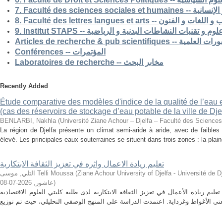
7. Faculté des science
8. Faculté des lettres langues et arts -- الفنون
9. Institut STAPS --  و تقنيات النشاطات البدنية و الرياضية
Articles de recherche & pub s
Conférences -- المؤتمرات
Laboratoires de recherche -- مخابر البحث
Recently Added
Étude comparative des modèles d'indice de la qualité de l’eau e
(cas des réservoirs de stockage d’eau potable de la ville de Dje
BENLARBI, Nakhla
(
Université Ziane Achour – Djelfa – Faculté des Sciences 
La région de Djelfa présente un climat semi-aride à aride, avec de faibles 
élevé. Les principales eaux souterraines se situent dans trois zones : la plain
تعليم ريادة الاعمال واثره في تعزيز الثقافة الابتكارية
التلي, موسى Telli Moussa
(
Ziane Achour University of Djelfa - Université de Djelfa - Ziane 
2026-07-08
,
عاشور
)
م ريادة الأعمال في تعزيز الثقافة الابتكارية لدى طلبة كليتي العلوم الاقتصادية