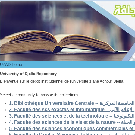
UZAD Home
UZAD Home
University of Djelfa Repository
Bienvenue sur le dépot institutionnel de l'université ziane Achour Djelfa.
Select a community to browse its collections.
1. Bibliothèque Universitaire Centrale -- ركزية
2. Faculté des scs exactes et i
3. Faculté des sciences et de la 
4. Faculté des scienc
5. Faculté des sciences economiques commerciales et 
6. Faculté de Droit et Sciences Po