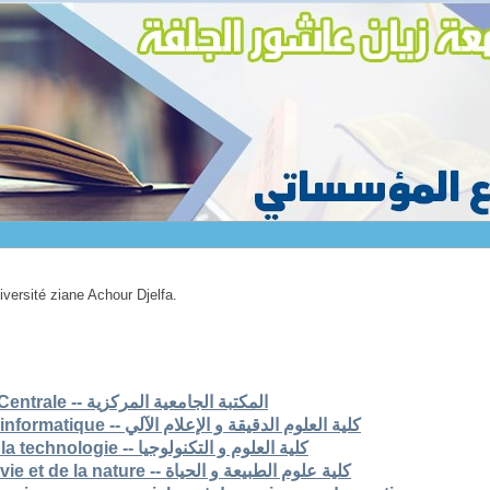
niversité ziane Achour Djelfa.
1. Bibliothèque Universitaire Centrale -- المكتبة الجامعية المركزية
2. Faculté des scs exactes et informatique -- كلية العلوم الدقيقة و الإعلام الآلي
3. Faculté des sciences et de la technologie -- كلية العلوم و التكنولوجيا
4. Faculté des sciences de la vie et de la nature -- كلية علوم الطبيعة و الحياة