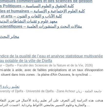
nomiques commerciales et des sciences de gestion
6. Faculté de Droit et Sciences Politiques -- كلية الحقوق و العلوم السياسية
7. Faculté des sciences sociales et humaines -- كلية العلوم الإجتماعية و الإنسانية
8. Faculté des lettres langues et arts -- كلية الآداب و اللغات و الفنون
S -- معهد علوم و تقنيات النشاطات البدنية و الرياضية
Articles de recherche & pub scientifiques -- مقالات البحث و المنشورات العلمية
Laboratoires de recherche -- مخابر البحث
ice de la qualité de l’eau et analyse statistique multivariée
u potable de la ville de Djelfa
r – Djelfa – Faculté des Sciences de la Nature et de la Vie
,
2026
)
i-aride à aride, avec de faibles précipitations et un taux d'évaporation
situent dans trois zones : la plaine d'Ain Oussera, le synclinal ...
تعليم ريادة ا
ty of Djelfa - Université de Djelfa - Ziane Achour جامعة الجلفة - زيان
هدفت هذه الدراسة إلى التعرف على أثر تعليم ريادة الأعمال في تعزيز الثقافة 
والتجارية وعلوم التسيير بجامعتي الأغواط وغرداية. اعتمدت الدراسة على المنهج الوصفي التحليلي، حيث تم توزيع ...