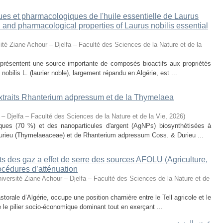
ues et pharmacologiques de l'huile essentielle de Laurus
al and pharmacological properties of Laurus nobilis essential
ité Ziane Achour – Djelfa – Faculté des Sciences de la Nature et de la
eprésentent une source importante de composés bioactifs aux propriétés
obilis L. (laurier noble), largement répandu en Algérie, est ...
 extraits Rhanterium adpressum et de la Thymelaea
 – Djelfa – Faculté des Sciences de la Nature et de la Vie
,
2026
)
oliques (70 %) et des nanoparticules d'argent (AgNPs) biosynthétisées à
urieu (Thymelaeaceae) et de Rhanterium adpressum Coss. & Durieu ...
s des gaz a effet de serre des sources AFOLU (Agriculture,
océdures d’atténuation
iversité Ziane Achour – Djelfa – Faculté des Sciences de la Nature et de
torale d’Algérie, occupe une position charnière entre le Tell agricole et le
e le pilier socio-économique dominant tout en exerçant ...
عرض المزيد