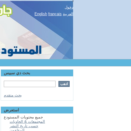
دخول
English
français
العربية
بحث دي سبيس
بحث متقدم
استعرض
جميع محتويات المستودع
المجتمعات & الحاويات
حسب تاريخ النشر
المؤلفون