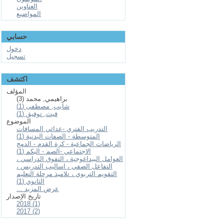
العناوين
المواضيع
حسابي
دخول
تسجيل
اكتشف
المؤلف
براهيمي, محمد (3)
شايب, مصطفى (1)
قيت, توفيق (1)
الموضوع
التدريب الفتري -عدائي المسافات
المتوسطة - الصفات البدنية (1)
الرياضات الجماعية - كرة القدم - الدمج
الاجتماعي -الصم - البكم (1)
العوامل البيداغوجية ، التفوق الدراسي ،
التفاعل الصفي ، اساليب التدريس ،
التقويم التربوي ، تلاميذ مرحلة التعليم
الثانوي (1)
... عرض المزيد
تاريخ الإصدار
2018 (1)
2017 (2)