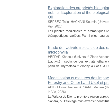
Exploration des propriétés biologiq
nobilis. Exploration of the biologic
Oil
SERSEG Talia, HACHANI Soumia
(
Univers
Vie
,
2026
)
Les plantes médicinales et aromatiques r
thérapeutiques variées. Parmi elles, Laurus n
Etude de l'activité insecticide des
microphylla
HEFFAF, Khaoula
(
Université Ziane Achour
L'activité insecticide des extraits éthan
partir de Thymelaea microphylla Coss. & D
Modelisation et mesures des impact
Forestry and Other Land Use) et pr
ABIDLI Doua Takoua, ARBANE Meriem
(
Un
la Vie
,
2026
)
La Wilaya de Djelfa, première région agropas
Sahara, où l’élevage ovin extensif constitu