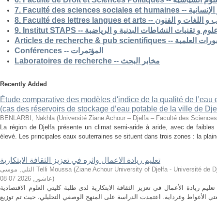
7. Faculté des science
8. Faculté des lettres langues et arts -- الفنون
9. Institut STAPS --  و تقنيات النشاطات البدنية و الرياضية
Articles de recherche & pub s
Conférences -- المؤتمرات
Laboratoires de recherche -- مخابر البحث
Recently Added
Étude comparative des modèles d'indice de la qualité de l’eau e
(cas des réservoirs de stockage d’eau potable de la ville de Dje
BENLARBI, Nakhla
(
Université Ziane Achour – Djelfa – Faculté des Sciences 
La région de Djelfa présente un climat semi-aride à aride, avec de faibles 
élevé. Les principales eaux souterraines se situent dans trois zones : la plain
تعليم ريادة الاعمال واثره في تعزيز الثقافة الابتكارية
التلي, موسى Telli Moussa
(
Ziane Achour University of Djelfa - Université de Djelfa - Ziane 
2026-07-08
,
عاشور
)
م ريادة الأعمال في تعزيز الثقافة الابتكارية لدى طلبة كليتي العلوم الاقتصادية