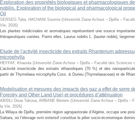
Exploration des propriétés biologiques et pharmacologiques de 
nobilis. Exploration of the biological and pharmacological prope
Oil
SERSEG Talia, HACHANI Soumia
(
Université Ziane Achour – Djelfa – Facult
Vie
,
2026
)
Les plantes médicinales et aromatiques représentent une source importante
thérapeutiques variées. Parmi elles, Laurus nobilis L. (laurier noble), largemen
Etude de l'activité insecticide des extraits Rhanterium adpres
microphylla
HEFFAF, Khaoula
(
Université Ziane Achour – Djelfa – Faculté des Sciences d
L'activité insecticide des extraits éthanoliques (70 %) et des nanoparticu
partir de Thymelaea microphylla Coss. & Durieu (Thymelaeaceae) et de Rhan
Modelisation et mesures des impacts des gaz a effet de serre 
Forestry and Other Land Use) et procédures d’atténuation
ABIDLI Doua Takoua, ARBANE Meriem
(
Université Ziane Achour – Djelfa – 
la Vie
,
2026
)
La Wilaya de Djelfa, première région agropastorale d’Algérie, occupe une positi
Sahara, où l’élevage ovin extensif constitue le pilier socio-économique domina