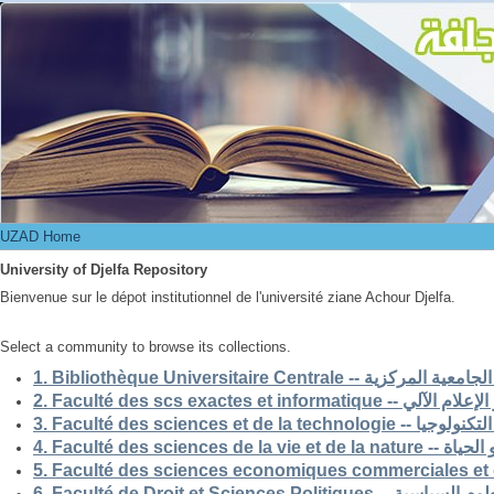
UZAD Home
UZAD Home
University of Djelfa Repository
Bienvenue sur le dépot institutionnel de l'université ziane Achour Djelfa.
Select a community to browse its collections.
1. Bibliothèque Universitaire Centrale -- ركزية
2. Faculté des scs exactes et i
3. Faculté des sciences et de la 
4. Faculté des scienc
5. Faculté des sciences economiques commerciales et 
6. Faculté de Droit et Sciences Po