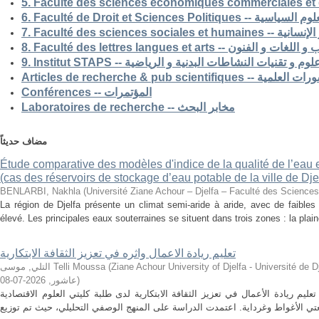
5. Faculté des sciences economiques commerciales et 
6. Faculté de Droit et Sciences Po
7. Faculté des science
8. Faculté des lettres langues et arts -- الفنون
9. Institut STAPS --  و تقنيات النشاطات البدنية و الرياضية
Articles de recherche & pub s
Conférences -- المؤتمرات
Laboratoires de recherche -- مخابر البحث
مضاف حديثاً
Étude comparative des modèles d'indice de la qualité de l’eau e
(cas des réservoirs de stockage d’eau potable de la ville de Dje
BENLARBI, Nakhla
(
Université Ziane Achour – Djelfa – Faculté des Sciences 
La région de Djelfa présente un climat semi-aride à aride, avec de faibles 
élevé. Les principales eaux souterraines se situent dans trois zones : la plain
تعليم ريادة الاعمال واثره في تعزيز الثقافة الابتكارية
التلي, موسى Telli Moussa
(
Ziane Achour University of Djelfa - Université de Djelfa - Ziane 
2026-07-08
,
عاشور
)
م ريادة الأعمال في تعزيز الثقافة الابتكارية لدى طلبة كليتي العلوم الاقتصادية