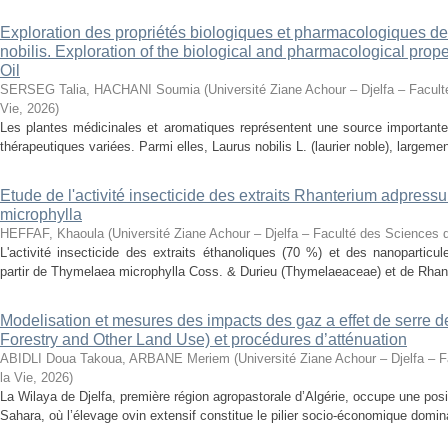
Exploration des propriétés biologiques et pharmacologiques de 
nobilis. Exploration of the biological and pharmacological prope
Oil
SERSEG Talia, HACHANI Soumia
(
Université Ziane Achour – Djelfa – Facult
Vie
,
2026
)
Les plantes médicinales et aromatiques représentent une source importante
thérapeutiques variées. Parmi elles, Laurus nobilis L. (laurier noble), largemen
Etude de l'activité insecticide des extraits Rhanterium adpres
microphylla
HEFFAF, Khaoula
(
Université Ziane Achour – Djelfa – Faculté des Sciences d
L'activité insecticide des extraits éthanoliques (70 %) et des nanoparticu
partir de Thymelaea microphylla Coss. & Durieu (Thymelaeaceae) et de Rhan
Modelisation et mesures des impacts des gaz a effet de serre 
Forestry and Other Land Use) et procédures d’atténuation
ABIDLI Doua Takoua, ARBANE Meriem
(
Université Ziane Achour – Djelfa – 
la Vie
,
2026
)
La Wilaya de Djelfa, première région agropastorale d’Algérie, occupe une positi
Sahara, où l’élevage ovin extensif constitue le pilier socio-économique domina