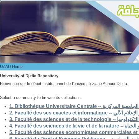
UZAD Home
UZAD Home
University of Djelfa Repository
Bienvenue sur le dépot institutionnel de l'université ziane Achour Djelfa.
Select a community to browse its collections.
1. Bibliothèque Universitaire Centrale -- ركزية
2. Faculté des scs exactes et i
3. Faculté des sciences et de la 
4. Faculté des scienc
5. Faculté des sciences economiques commerciales et 
6. Faculté de Droit et Sciences Po