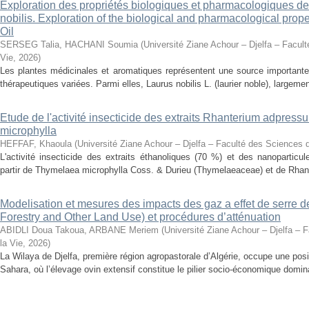
Exploration des propriétés biologiques et pharmacologiques de 
nobilis. Exploration of the biological and pharmacological prope
Oil
SERSEG Talia, HACHANI Soumia
(
Université Ziane Achour – Djelfa – Facult
Vie
,
2026
)
Les plantes médicinales et aromatiques représentent une source importante
thérapeutiques variées. Parmi elles, Laurus nobilis L. (laurier noble), largemen
Etude de l'activité insecticide des extraits Rhanterium adpres
microphylla
HEFFAF, Khaoula
(
Université Ziane Achour – Djelfa – Faculté des Sciences d
L'activité insecticide des extraits éthanoliques (70 %) et des nanoparticu
partir de Thymelaea microphylla Coss. & Durieu (Thymelaeaceae) et de Rhan
Modelisation et mesures des impacts des gaz a effet de serre 
Forestry and Other Land Use) et procédures d’atténuation
ABIDLI Doua Takoua, ARBANE Meriem
(
Université Ziane Achour – Djelfa – 
la Vie
,
2026
)
La Wilaya de Djelfa, première région agropastorale d’Algérie, occupe une positi
Sahara, où l’élevage ovin extensif constitue le pilier socio-économique domina