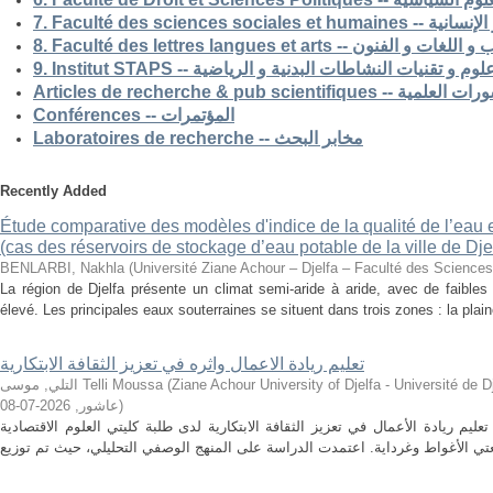
7. Faculté des science
8. Faculté des lettres langues et arts -- الفنون
9. Institut STAPS --  و تقنيات النشاطات البدنية و الرياضية
Articles de recherche & pub s
Conférences -- المؤتمرات
Laboratoires de recherche -- مخابر البحث
Recently Added
Étude comparative des modèles d'indice de la qualité de l’eau e
(cas des réservoirs de stockage d’eau potable de la ville de Dje
BENLARBI, Nakhla
(
Université Ziane Achour – Djelfa – Faculté des Sciences 
La région de Djelfa présente un climat semi-aride à aride, avec de faibles 
élevé. Les principales eaux souterraines se situent dans trois zones : la plain
تعليم ريادة الاعمال واثره في تعزيز الثقافة الابتكارية
التلي, موسى Telli Moussa
(
Ziane Achour University of Djelfa - Université de Djelfa - Ziane 
2026-07-08
,
عاشور
)
م ريادة الأعمال في تعزيز الثقافة الابتكارية لدى طلبة كليتي العلوم الاقتصادية