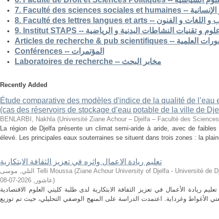
7. Faculté des science
8. Faculté des lettres langues et arts -- الفنون
9. Institut STAPS --  و تقنيات النشاطات البدنية و الرياضية
Articles de recherche & pub s
Conférences -- المؤتمرات
Laboratoires de recherche -- مخابر البحث
Recently Added
Étude comparative des modèles d'indice de la qualité de l’eau e
(cas des réservoirs de stockage d’eau potable de la ville de Dje
BENLARBI, Nakhla
(
Université Ziane Achour – Djelfa – Faculté des Sciences 
La région de Djelfa présente un climat semi-aride à aride, avec de faibles 
élevé. Les principales eaux souterraines se situent dans trois zones : la plain
تعليم ريادة الاعمال واثره في تعزيز الثقافة الابتكارية
التلي, موسى Telli Moussa
(
Ziane Achour University of Djelfa - Université de Djelfa - Ziane 
2026-07-08
,
عاشور
)
م ريادة الأعمال في تعزيز الثقافة الابتكارية لدى طلبة كليتي العلوم الاقتصادية