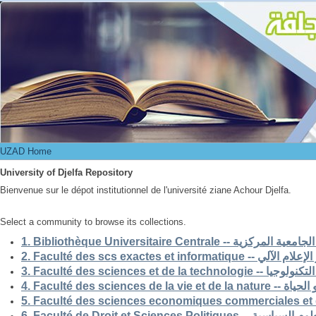
UZAD Home
UZAD Home
University of Djelfa Repository
Bienvenue sur le dépot institutionnel de l'université ziane Achour Djelfa.
Select a community to browse its collections.
1. Bibliothèque Universitaire Centrale -- ركزية
2. Faculté des scs exactes et i
3. Faculté des sciences et de la 
4. Faculté des scienc
5. Faculté des sciences economiques commerciales et 
6. Faculté de Droit et Sciences Po