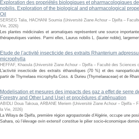
Exploration des propriétés biologiques et pharmacologiques de 
nobilis. Exploration of the biological and pharmacological prope
Oil
SERSEG Talia, HACHANI Soumia
(
Université Ziane Achour – Djelfa – Facult
Vie
,
2026
)
Les plantes médicinales et aromatiques représentent une source importante
thérapeutiques variées. Parmi elles, Laurus nobilis L. (laurier noble), largemen
Etude de l'activité insecticide des extraits Rhanterium adpres
microphylla
HEFFAF, Khaoula
(
Université Ziane Achour – Djelfa – Faculté des Sciences d
L'activité insecticide des extraits éthanoliques (70 %) et des nanoparticu
partir de Thymelaea microphylla Coss. & Durieu (Thymelaeaceae) et de Rhan
Modelisation et mesures des impacts des gaz a effet de serre 
Forestry and Other Land Use) et procédures d’atténuation
ABIDLI Doua Takoua, ARBANE Meriem
(
Université Ziane Achour – Djelfa – 
la Vie
,
2026
)
La Wilaya de Djelfa, première région agropastorale d’Algérie, occupe une positi
Sahara, où l’élevage ovin extensif constitue le pilier socio-économique domina