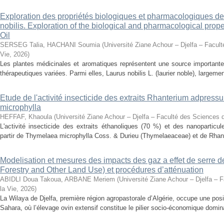
Exploration des propriétés biologiques et pharmacologiques de 
nobilis. Exploration of the biological and pharmacological prope
Oil
SERSEG Talia, HACHANI Soumia
(
Université Ziane Achour – Djelfa – Facult
Vie
,
2026
)
Les plantes médicinales et aromatiques représentent une source importante
thérapeutiques variées. Parmi elles, Laurus nobilis L. (laurier noble), largemen
Etude de l'activité insecticide des extraits Rhanterium adpres
microphylla
HEFFAF, Khaoula
(
Université Ziane Achour – Djelfa – Faculté des Sciences d
L'activité insecticide des extraits éthanoliques (70 %) et des nanoparticu
partir de Thymelaea microphylla Coss. & Durieu (Thymelaeaceae) et de Rhan
Modelisation et mesures des impacts des gaz a effet de serre 
Forestry and Other Land Use) et procédures d’atténuation
ABIDLI Doua Takoua, ARBANE Meriem
(
Université Ziane Achour – Djelfa – 
la Vie
,
2026
)
La Wilaya de Djelfa, première région agropastorale d’Algérie, occupe une positi
Sahara, où l’élevage ovin extensif constitue le pilier socio-économique domina