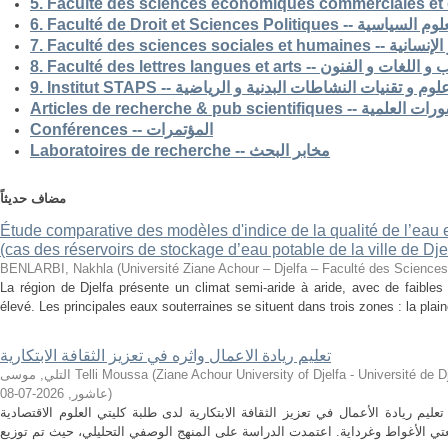
5. Faculté des sciences economiques commerciales et 
6. Faculté de Droit et Sciences Po
7. Faculté des science
8. Faculté des lettres langues et arts -- الفنون
9. Institut STAPS --  و تقنيات النشاطات البدنية و الرياضية
Articles de recherche & pub s
Conférences -- المؤتمرات
Laboratoires de recherche -- مخابر البحث
مضاف حديثاً
Étude comparative des modèles d'indice de la qualité de l’eau e
(cas des réservoirs de stockage d’eau potable de la ville de Dje
BENLARBI, Nakhla
(
Université Ziane Achour – Djelfa – Faculté des Sciences 
La région de Djelfa présente un climat semi-aride à aride, avec de faibles 
élevé. Les principales eaux souterraines se situent dans trois zones : la plain
تعليم ريادة الاعمال واثره في تعزيز الثقافة الابتكارية
التلي, موسى Telli Moussa
(
Ziane Achour University of Djelfa - Université de Djelfa - Ziane 
2026-07-08
,
عاشور
)
م ريادة الأعمال في تعزيز الثقافة الابتكارية لدى طلبة كليتي العلوم الاقتصادية