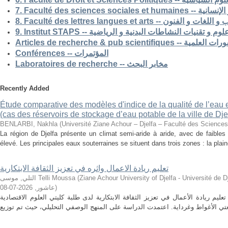
7. Faculté des science
8. Faculté des lettres langues et arts -- الفنون
9. Institut STAPS --  و تقنيات النشاطات البدنية و الرياضية
Articles de recherche & pub s
Conférences -- المؤتمرات
Laboratoires de recherche -- مخابر البحث
Recently Added
Étude comparative des modèles d'indice de la qualité de l’eau e
(cas des réservoirs de stockage d’eau potable de la ville de Dje
BENLARBI, Nakhla
(
Université Ziane Achour – Djelfa – Faculté des Sciences 
La région de Djelfa présente un climat semi-aride à aride, avec de faibles 
élevé. Les principales eaux souterraines se situent dans trois zones : la plain
تعليم ريادة الاعمال واثره في تعزيز الثقافة الابتكارية
التلي, موسى Telli Moussa
(
Ziane Achour University of Djelfa - Université de Djelfa - Ziane 
2026-07-08
,
عاشور
)
م ريادة الأعمال في تعزيز الثقافة الابتكارية لدى طلبة كليتي العلوم الاقتصادية