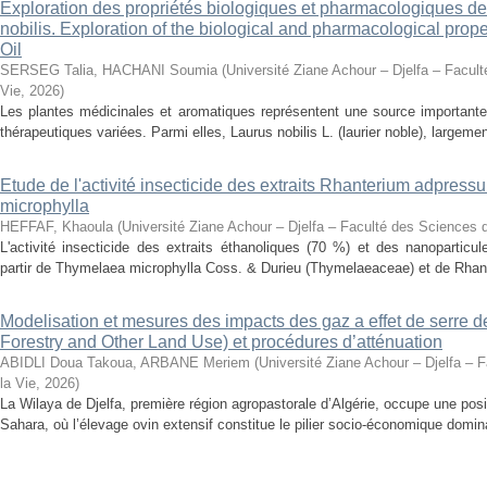
Exploration des propriétés biologiques et pharmacologiques de 
nobilis. Exploration of the biological and pharmacological prope
Oil
SERSEG Talia, HACHANI Soumia
(
Université Ziane Achour – Djelfa – Facult
Vie
,
2026
)
Les plantes médicinales et aromatiques représentent une source importante
thérapeutiques variées. Parmi elles, Laurus nobilis L. (laurier noble), largemen
Etude de l'activité insecticide des extraits Rhanterium adpres
microphylla
HEFFAF, Khaoula
(
Université Ziane Achour – Djelfa – Faculté des Sciences d
L'activité insecticide des extraits éthanoliques (70 %) et des nanoparticu
partir de Thymelaea microphylla Coss. & Durieu (Thymelaeaceae) et de Rhan
Modelisation et mesures des impacts des gaz a effet de serre 
Forestry and Other Land Use) et procédures d’atténuation
ABIDLI Doua Takoua, ARBANE Meriem
(
Université Ziane Achour – Djelfa – 
la Vie
,
2026
)
La Wilaya de Djelfa, première région agropastorale d’Algérie, occupe une positi
Sahara, où l’élevage ovin extensif constitue le pilier socio-économique domina