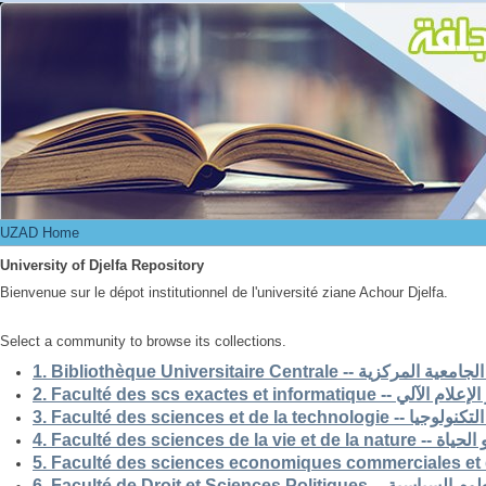
UZAD Home
UZAD Home
University of Djelfa Repository
Bienvenue sur le dépot institutionnel de l'université ziane Achour Djelfa.
Select a community to browse its collections.
1. Bibliothèque Universitaire Centrale -- ركزية
2. Faculté des scs exactes et i
3. Faculté des sciences et de la 
4. Faculté des scienc
5. Faculté des sciences economiques commerciales et 
6. Faculté de Droit et Sciences Po