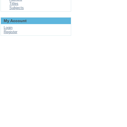
Titles
Subjects
My Account
Login
Register