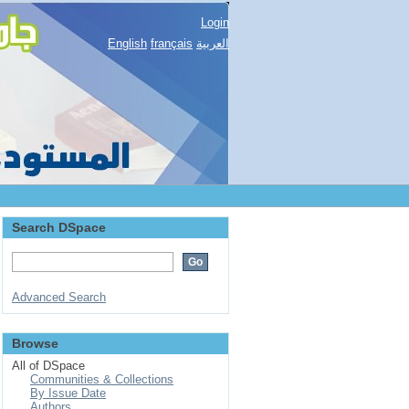
Login
English
français
العربية
Search DSpace
Advanced Search
Browse
All of DSpace
Communities & Collections
By Issue Date
Authors