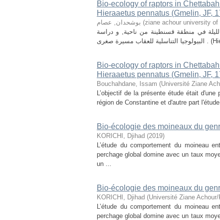
Bio-ecology of raptors in Chettabah 
Hieraaetus pennatus (Gmelin, JF, 1
بوشحدان, عصام
(
ziane achour university of 
الليلة في منطقة قسنطينة من ناحية, و دراسة
Bio-ecology of raptors in Chettabah 
Hieraaetus pennatus (Gmelin, JF, 1
Bouchahdane, Issam
(
Université Ziane Ach
L’objectif de la présente étude était d'un
région de Constantine et d'autre part l'étude
Bio-écologie des moineaux du genre
KORICHI, Djihad
(
2019
)
L’étude du comportement du moineau ent
perchage global domine avec un taux moyen
un ...
Bio-écologie des moineaux du genre
KORICHI, Djihad
(
Université Ziane Achour/
L’étude du comportement du moineau ent
perchage global domine avec un taux moyen