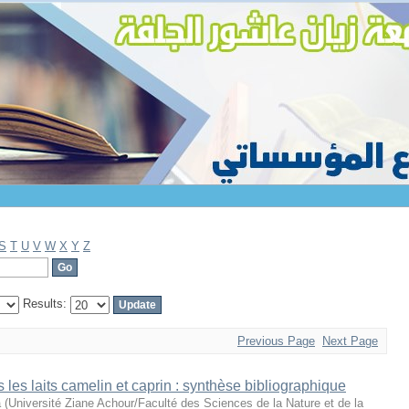
S
T
U
V
W
X
Y
Z
Results:
Previous Page
Next Page
s les laits camelin et caprin : synthèse bibliographique
a
(
Université Ziane Achour/Faculté des Sciences de la Nature et de la