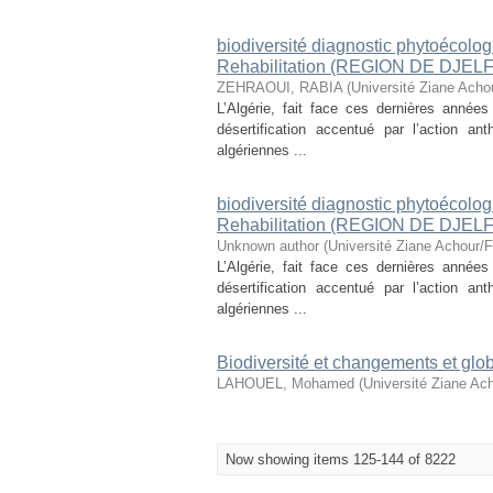
biodiversité diagnostic phytoécolog
Rehabilitation (REGION DE DJELF
ZEHRAOUI, RABIA
(
Université Ziane Acho
L’Algérie, fait face ces dernières ann
désertification accentué par l’action an
algériennes ...
biodiversité diagnostic phytoécolog
Rehabilitation (REGION DE DJELF
Unknown author
(
Université Ziane Achour/F
L’Algérie, fait face ces dernières ann
désertification accentué par l’action an
algériennes ...
Biodiversité et changements et glo
LAHOUEL, Mohamed
(
Université Ziane Ach
Now showing items 125-144 of 8222