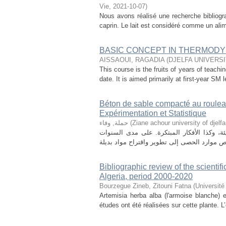
Vie
,
2021-10-07
)
Nous avons réalisé une recherche bibliograp
caprin. Le lait est considéré comme un alime
BASIC CONCEPT IN THERMODYN
AISSAOUI, RAGADIA
(
DJELFA UNIVERSI
This course is the fruits of years of teach
date. It is aimed primarily at first-year S
Béton de sable compacté au roul
Expérimentation et Statistique
حملة, وفاء
(
Ziane achour university of djelfa
يئة، وكذا الأفكار المبتكرة. على مدى السنوات
Bibliographic review of the scientif
Algeria, period 2000-2020
Bourzegue Zineb, Zitouni Fatna
(
Université
Artemisia herba alba (l'armoise blanche) 
études ont été réalisées sur cette plante. L