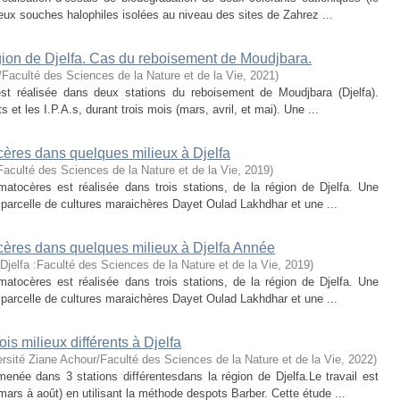
eux souches halophiles isolées au niveau des sites de Zahrez ...
égion de Djelfa. Cas du reboisement de Moudjbara.
/Faculté des Sciences de la Nature et de la Vie
,
2021
)
 est réalisée dans deux stations du reboisement de Moudjbara (Djelfa).
 et les I.P.A.s, durant trois mois (mars, avril, et mai). Une ...
cères dans quelques milieux à Djelfa
Faculté des Sciences de la Nature et de la Vie
,
2019
)
matocères est réalisée dans trois stations, de la région de Djelfa. Une
 parcelle de cultures maraichères Dayet Oulad Lakhdhar et une ...
cères dans quelques milieux à Djelfa Année
Djelfa :Faculté des Sciences de la Nature et de la Vie
,
2019
)
matocères est réalisée dans trois stations, de la région de Djelfa. Une
 parcelle de cultures maraichères Dayet Oulad Lakhdhar et une ...
is milieux différents à Djelfa
rsité Ziane Achour/Faculté des Sciences de la Nature et de la Vie
,
2022
)
enée dans 3 stations différentesdans la région de Djelfa.Le travail est
ars à août) en utilisant la méthode despots Barber. Cette étude ...