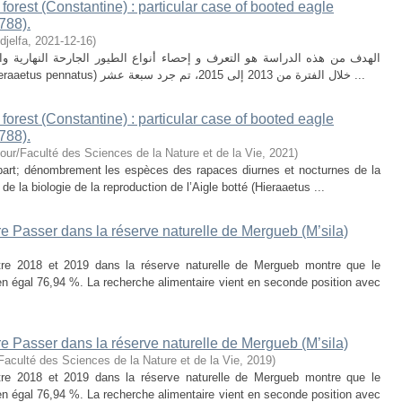
forest (Constantine) : particular case of booted eagle
788).
djelfa
,
2021-12-16
)
الهدف من هذه الدراسة هو التعرف و إحصاء أنواع الطيور الجارحة النهارية و
البيولوجيا التناسلية للعقاب مسيرة صغرى . (Hieraaetus pennatus) خلال الفترة من 2013 إلى 2015، تم جرد سبعة عشر ...
forest (Constantine) : particular case of booted eagle
788).
our/Faculté des Sciences de la Nature et de la Vie
,
2021
)
e part; dénombrement les espèces des rapaces diurnes et nocturnes de la
 de la biologie de la reproduction de l’Aigle botté (Hieraaetus ...
 Passer dans la réserve naturelle de Mergueb (M’sila)
re 2018 et 2019 dans la réserve naturelle de Mergueb montre que le
 égal 76,94 %. La recherche alimentaire vient en seconde position avec
 Passer dans la réserve naturelle de Mergueb (M’sila)
Faculté des Sciences de la Nature et de la Vie
,
2019
)
re 2018 et 2019 dans la réserve naturelle de Mergueb montre que le
 égal 76,94 %. La recherche alimentaire vient en seconde position avec