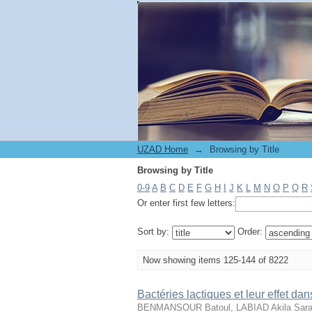
Browsing by Title
UZAD Home
→
Browsing by Title
Browsing by Title
0-9
A
B
C
D
E
F
G
H
I
J
K
L
M
N
O
P
Q
R
Or enter first few letters:
Sort by:
Order:
Now showing items 125-144 of 8222
Bactéries lactiques et leur effet dan
BENMANSOUR Batoul, LABIAD Akila Sar