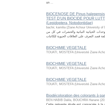
un ...
BIOCENOSE DE Pinus halepensis
TEST D'UN BIOCIDE POUR LUTTER
(Lepidoptera, Notodontidae)
bachir, kamilia
(
Ziane Achour University of 
وحدات الحياتية النباتية والحشرات في كل من
BIOCHIMIE VEGETALE
TOUATI, MOSTEFA
(
Université Ziane Acho
BIOCHIMIE VEGETALE
TOUATI, MOSTEFA
(
Université Ziane Acho
BIOCHIMIE VEGETALE
TOUATI, MOSTEFA
(
Université Ziane Acho
Biodécoloration des colorants à par
BEN HABIB Dalila, BOUCHRA Hanane
(
20
Cette présente étude est consacrée à la r