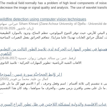
The medical field normally has a problem of high level components of noise
decrease the image or signal quality and analysis. The use of wavelet transfo
wildfire detection using computer vision techniques
Ziane Achour University of Djelfa - Universi جامعة الجلفة -
(
خيراني, سهام Siham Khirani
)
زيان عاشور
,
2026-06-02
 البيئي للأرض، حيث توفر التنوع البيولوجي، تنظم المناخ، وتزود بالموارد الطبيعية
أهميتها في تطوير المهارات الحركية لدى تلاميذ الطور الثالث من التعليم
الثاهوي
لرقط, عمر
;
بن ستالة, شوقي
;
زيوان, حسنية
(
2017-06-29
)
الالعاب الشبه الرياضية- تطوير المهارات الحركية - تلاميذ الثانوي
ا لر وَّابط الحجاجیَّة سورة عبس - أنموذجا
كمال بن علية, محمدَّ بن قويدر
(
2015
)
ربی ة تنقسم إلى ثلاثة أقسام : اسم وفعل وحرف ، أم ا الاسم فھو كل ما دل على
ما دل على معنى واقترن بزمن معین ، والحرف ما سواھما ، وقد كان ھذا التقسیم
...
اعيات الاقليمية والدولية لمشكلة اللاجئين في ظل تطور النزاع السوري