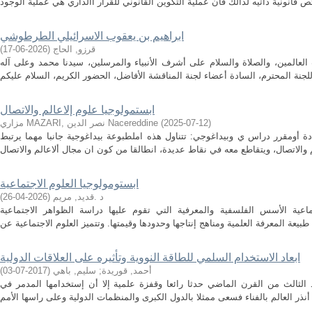
ابراهيم بن يعقوب الاسرائيلي الطرطوشي
قرزو, الحاج
(
2026-06-17
)
العالمين، والصلاة والسلام على أشرف الأنبياء والمرسلين، سيدنا محمد وعلى آله
ابستمولوجيا علوم إلاعالم والاتصال
)
2025-07-12
(
مزاري MAZARI, نصر الدين Nacereddine
دة أومقرر دراس ي وبيداغوجي: تتناول هذه املطبوعة بيداغوجية جانبا مهما يرتبط
ابستومولوجيا العلوم الاجتماعية
د .قديد, مريم
(
2026-04-26
)
ماعية الأسس الفلسفية والمعرفية التي تقوم عليها دراسة الظواهر الاجتماعية
ابعاد الاستخدام السلمي للطاقة النووية وتأثيره على العلاقات الدولية
أحمد, قوريدة
;
سليم, باهي
(
2017-07-03
)
 الثالث من القرن الماضي حدثا رائعا وقفزة علمية إلا أن إستخدامها المدمر في