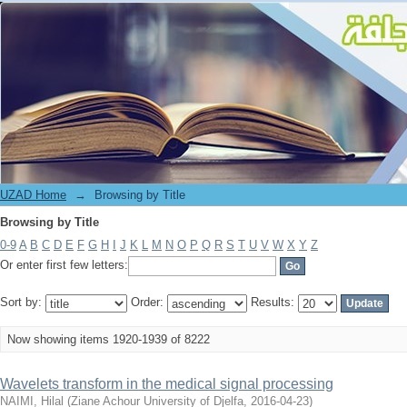
Browsing by Title
UZAD Home
→
Browsing by Title
Browsing by Title
0-9
A
B
C
D
E
F
G
H
I
J
K
L
M
N
O
P
Q
R
S
T
U
V
W
X
Y
Z
Or enter first few letters:
Sort by:
Order:
Results:
Now showing items 1920-1939 of 8222
Wavelets transform in the medical signal processing
NAIMI, Hilal
(
Ziane Achour University of Djelfa
,
2016-04-23
)