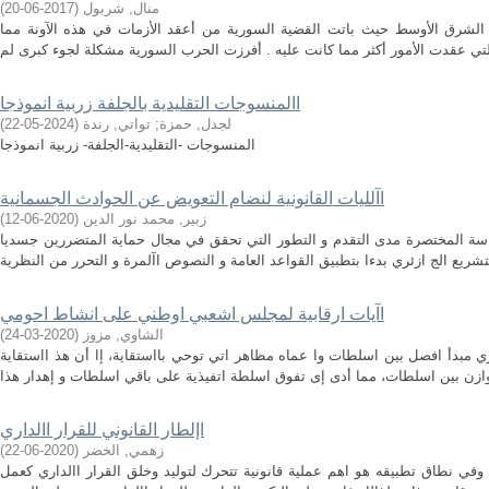
منال, شربول
(
2017-06-20
)
 الشرق الأوسط حيث باتت القضية السورية من أعقد الأزمات في هذه الآونة مما
االمنسوجات التقليدية بالجلفة زربية انموذجا
لجدل, حمزة
;
تواتي, رندة
(
2024-05-22
)
المنسوجات -التقليدية-الجلفة- زربية انموذجا
اآلليات القانونية لنضام التعويض عن الحوادث الجسمانية
زبير, محمد نور الدين
(
2020-06-12
)
راسة المختصرة مدى التقدم و التطور التي تحقق في مجال حماية المتضررين جسديا
اآيات ارقابية لمجلس اشعبي اوطني على انشاط احومي
الشاوي, مزوز
(
2020-03-24
)
بدأ افصل بين اسلطات وا عماه مظاهر اتي توحي بااستقاية، إا أن هذ ااستقاية
اإلطار القانوني للقرار االداري
زهمي, الخضر
(
2020-06-22
)
ه وفي نطاق تطبيقه هو اهم عملية قانونية تتحرك لتوليد وخلق القرار االداري كعمل