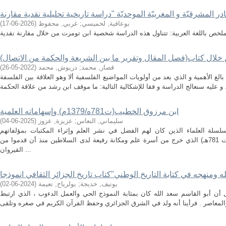
بوعافية, لخميسي
;
غربي, محفوظ
(
2026-06-17
)
خلال كتاب(فصل المقال وتقرير ما بين الشريعة والحكمة من الاتصال)
قصار, محمد
;
دريوش, محمد
(
2022-05-26
)
غ الأهمية و الذي يعد من أولويات المواضيع الفلسفية ألا وهو العلاقة بين الفلسفة
ابن مرزوق الخطيب(ت781ه/1379م) وإسهاماته العلمية
سليماني, النعاس
;
عزيزة, عزوز
(
2025-06-04
)
لة العلماء الذين كان لهم الفضل في نشر العلم وإثراء المكتبات بمؤلفاتهم
النفيسة، ومن بينهم إبن مرزوق الخطيب(ت 781هـ) الذي خرج من أسرة علم ومكانة رفيعة لدى السلاطين منذ أن قدموا من
القيروان ...
بونيف, خديجة
;
بولرياح, نعيمة
(
2024-06-02
)
أن أبو القاسم سعد الله كان بمثابة النموذج الحي والعمل الدءوب ، الذي ارتبط