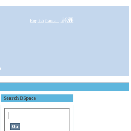
Login
English
français
العربية
"
Search DSpace