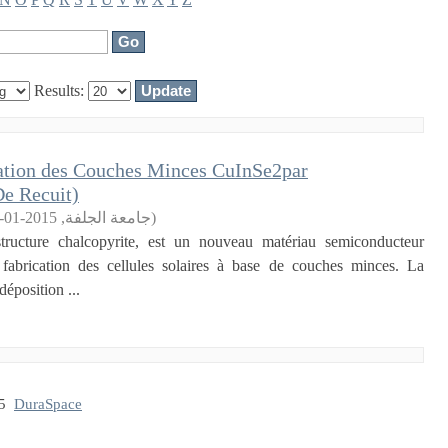
Results:
sation des Couches Minces CuInSe2par
De Recuit)
2015-01-07
,
جامعة الجلفة
)
tructure chalcopyrite, est un nouveau matériau semiconducteur
abrication des cellules solaires à base de couches minces. La
éposition ...
15
DuraSpace