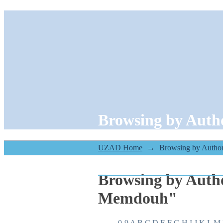
Browsing by Au
UZAD Home
→
Browsing by Autho
Browsing by Aut
Memdouh"
0-9
A
B
C
D
E
F
G
H
I
J
K
L
M