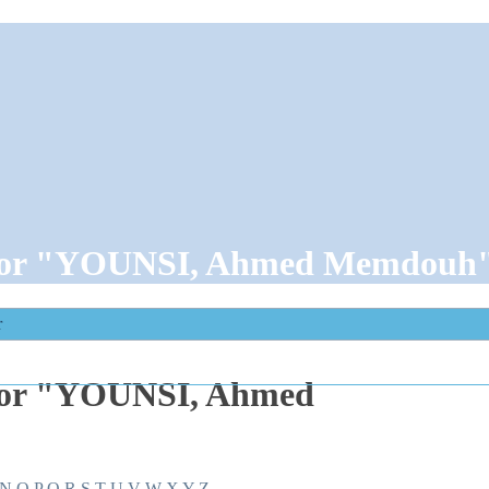
thor "YOUNSI, Ahmed Memdouh
r
hor "YOUNSI, Ahmed
N
O
P
Q
R
S
T
U
V
W
X
Y
Z