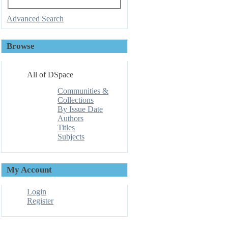
Advanced Search
Browse
All of DSpace
Communities &
Collections
By Issue Date
Authors
Titles
Subjects
My Account
Login
Register