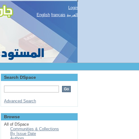
Login
English
français
العربية
Search DSpace
Advanced Search
Browse
All of DSpace
Communities & Collections
By Issue Date
Authors