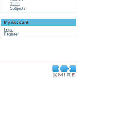
Titles
Subjects
My Account
Login
Register