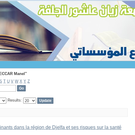
ZECCAR Manel"
ZECCAR Manel"
S
T
U
V
W
X
Y
Z
Results:
nants dans la région de Djelfa et ses risques sur la santé