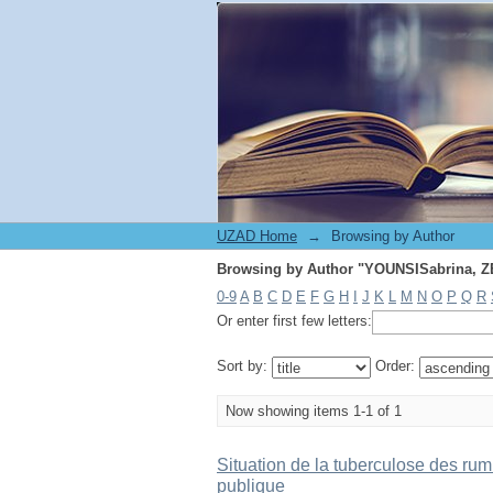
Browsing by Author "YOUNSISabrina, 
UZAD Home
→
Browsing by Author
Browsing by Author "YOUNSISabrina, 
0-9
A
B
C
D
E
F
G
H
I
J
K
L
M
N
O
P
Q
R
Or enter first few letters:
Sort by:
Order:
Now showing items 1-1 of 1
Situation de la tuberculose des rumi
publique