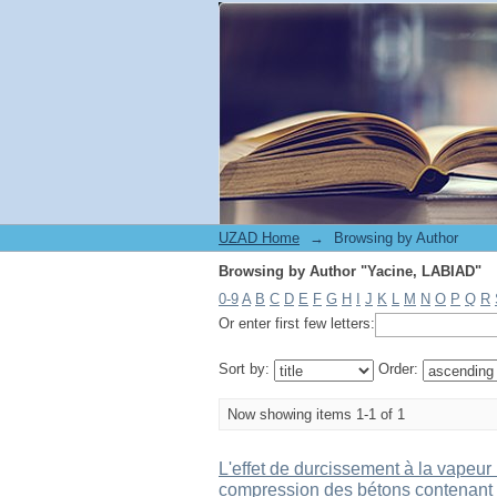
Browsing by Author "Yacine, LABIAD"
UZAD Home
→
Browsing by Author
Browsing by Author "Yacine, LABIAD"
0-9
A
B
C
D
E
F
G
H
I
J
K
L
M
N
O
P
Q
R
Or enter first few letters:
Sort by:
Order:
Now showing items 1-1 of 1
L'effet de durcissement à la vapeur i
compression des bétons contenant de