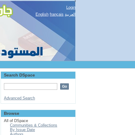
Login
English
français
العربية
Search DSpace
Advanced Search
Browse
All of DSpace
Communities & Collections
By Issue Date
Authors