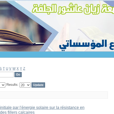
S
T
U
V
W
X
Y
Z
Results:
nitiale par l'énergie solaire sur la résistance en
s fillers calcaires