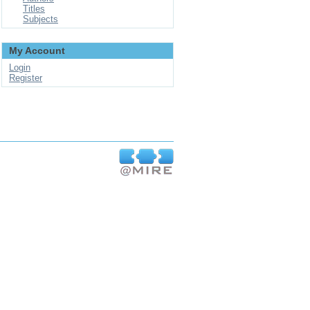
Titles
Subjects
My Account
Login
Register