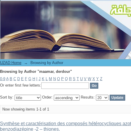
Browsing by Author "maamar, derdour"
UZAD Home
→
Browsing by Author
Browsing by Author "maamar, derdour"
0-9
A
B
C
D
E
F
G
H
I
J
K
L
M
N
O
P
Q
R
S
T
U
V
W
X
Y
Z
Or enter first few letters:
Sort by:
Order:
Results:
Now showing items 1-1 of 1
Synthèse et caractérisation des composés hétérocycliques azoté
benzodiazépine -2 – thiones.