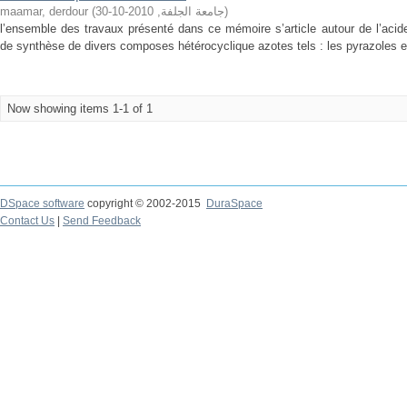
maamar, derdour
(
2010-10-30
,
جامعة الجلفة
)
l’ensemble des travaux présenté dans ce mémoire s’article autour de l’aci
de synthèse de divers composes hétérocyclique azotes tels : les pyrazoles e
Now showing items 1-1 of 1
DSpace software
copyright © 2002-2015
DuraSpace
Contact Us
|
Send Feedback